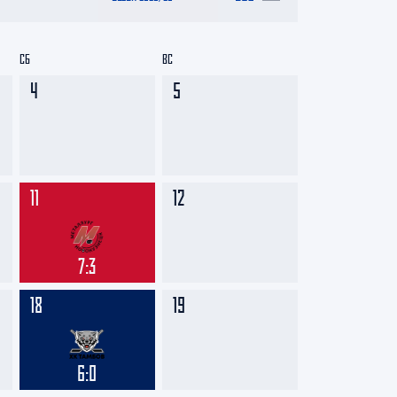
СБ
ВС
4
5
11
12
7:3
18
19
6:0