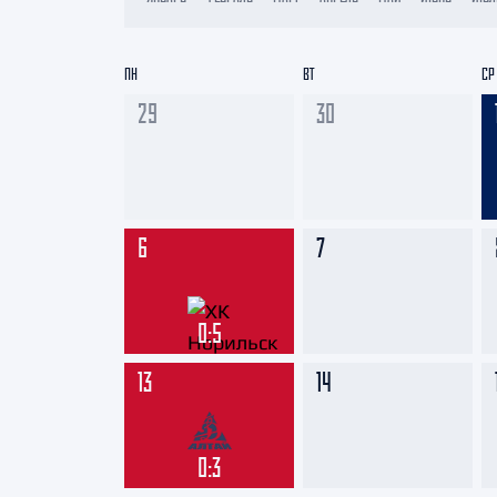
Локомотив
Северсталь
ПН
ВТ
СР
ЦСКА
29
30
Шанхайские Драконы
6
7
0:5
13
14
0:3