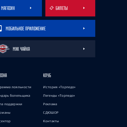
МАГАЗИН
БИЛЕТЫ
МОБИЛЬНОЕ ПРИЛОЖЕНИЕ
МХК ЧАЙКА
ЗОНА
КЛУБ
рамма лояльности
История «Торпедо»
ндарь болельщика
Легенды «Торпедо»
па поддержки
Реклама
исманы
СДЮШОР
сектор
Контакты