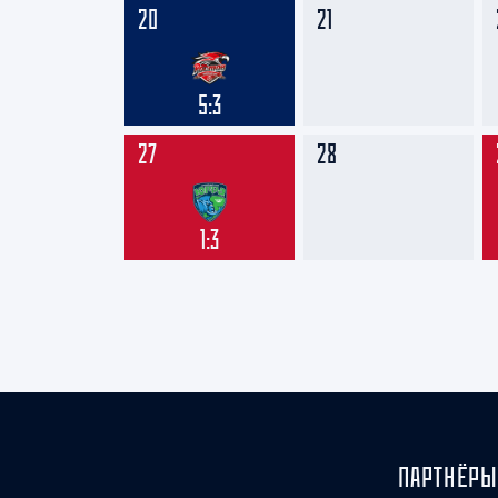
20
21
5:3
27
28
1:3
ПАРТНЁРЫ