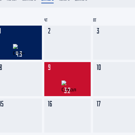
Амур
Барыс
ЧТ
ПТ
Салават Юлаев
1
2
3
Сибирь
4:3
8
9
10
3:2
15
16
17