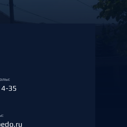
олы:
14-35
ы:
pedo.ru