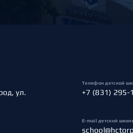
Амур
Барыс
Салават Юлаев
Сибирь
Телефон детской шк
од, ул.
+7 (831) 295-
E-mail детской школ
school@hctor