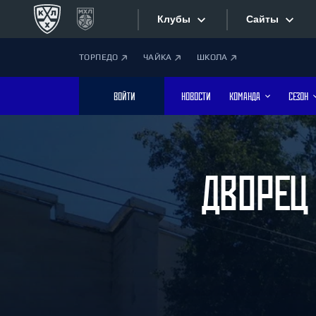
Клубы
Сайты
ТОРПЕДО
ЧАЙКА
ШКОЛА
Конференция «Запад»
Сайты
ВОЙТИ
НОВОСТИ
КОМАНДА
СЕЗОН
Дивизион Боброва
Лада
Видеотран
СКА
Хайлайты
Спартак
ДВОРЕЦ 
Торпедо
Текстовые
ХК Сочи
Интернет-
Дивизион Тарасова
Фотобанк
Динамо Мн
Динамо М
Приложе