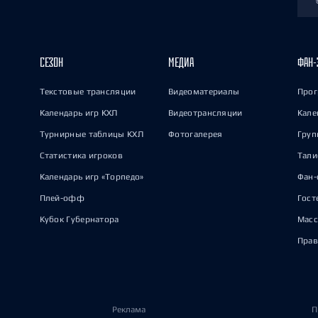
СЕЗОН
МЕДИА
ФАН-
Текстовые трансляции
Видеоматериалы
Прог
Календарь игр КХЛ
Видеотрансляции
Кале
Турнирные таблицы КХЛ
Фотогалерея
Груп
Статистика игроков
Тал
Календарь игр «Торпедо»
Фан-
Плей-офф
Гост
Кубок Губернатора
Масс
Прав
Реклама
П