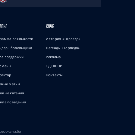
ЗОНА
КЛУБ
рамма лояльности
История «Торпедо»
ндарь болельщика
Легенды «Торпедо»
па поддержки
Реклама
исманы
СДЮШОР
сектор
Контакты
евые матчи
овые катания
ила поведения
ресс-служба