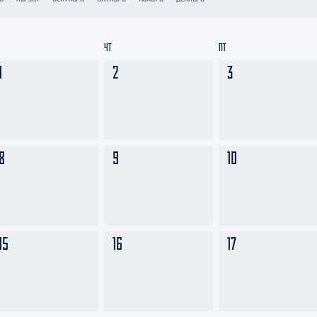
Амур
Барыс
ЧТ
ПТ
Салават Юлаев
1
2
3
Сибирь
8
9
10
15
16
17