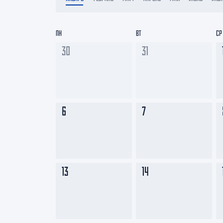
Локомотив
Северсталь
ПН
ВТ
СР
ЦСКА
30
31
Шанхайские Драконы
6
7
13
14