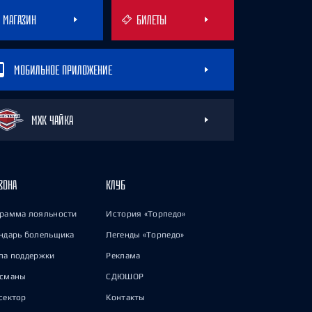
МАГАЗИН
БИЛЕТЫ
МОБИЛЬНОЕ ПРИЛОЖЕНИЕ
МХК ЧАЙКА
ЗОНА
КЛУБ
рамма лояльности
История «Торпедо»
ндарь болельщика
Легенды «Торпедо»
па поддержки
Реклама
исманы
СДЮШОР
сектор
Контакты