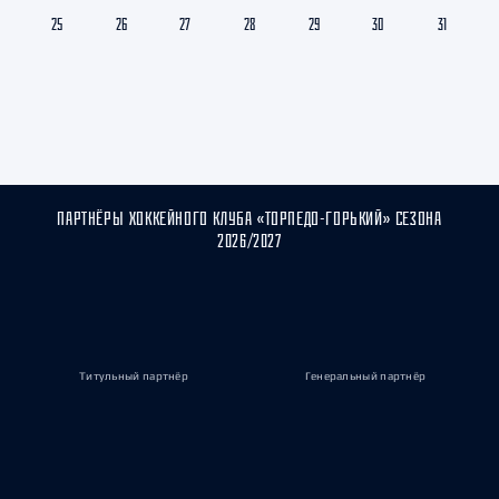
25
26
27
28
29
30
31
ПАРТНЁРЫ ХОККЕЙНОГО КЛУБА «ТОРПЕДО-ГОРЬКИЙ» СЕЗОНА
2026/2027
Титульный партнёр
Генеральный партнёр