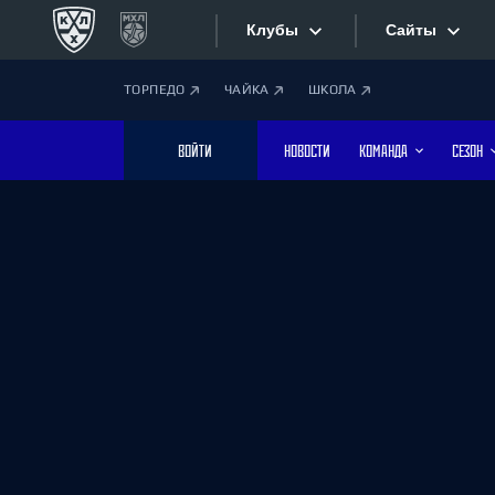
Клубы
Сайты
ТОРПЕДО
ЧАЙКА
ШКОЛА
Конференция «Запад»
Сайты
ВОЙТИ
НОВОСТИ
КОМАНДА
СЕЗОН
Дивизион Боброва
Лада
Видеотран
СКА
Хайлайты
Спартак
Торпедо
Текстовые
ХК Сочи
Интернет-
Дивизион Тарасова
Фотобанк
Динамо Мн
Динамо М
Приложе