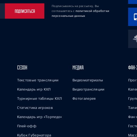
Подписываясь на рассылку, Вы
ПОДПИСАТЬСЯ
соглашаетесь
с
политикой обработки
персональных данных
СЕЗОН
МЕДИА
ФАН-
Текстовые трансляции
Видеоматериалы
Прог
Календарь игр КХЛ
Видеотрансляции
Кале
Турнирные таблицы КХЛ
Фотогалерея
Груп
Статистика игроков
Тал
Календарь игр «Торпедо»
Фан-
Плей-офф
Гост
Кубок Губернатора
Масс