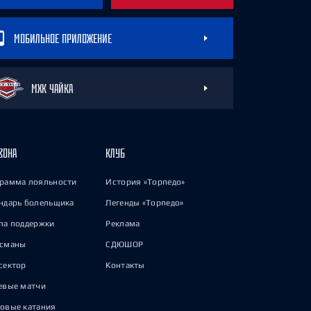
МОБИЛЬНОЕ ПРИЛОЖЕНИЕ
МХК ЧАЙКА
ЗОНА
КЛУБ
рамма лояльности
История «Торпедо»
ндарь болельщика
Легенды «Торпедо»
па поддержки
Реклама
исманы
СДЮШОР
сектор
Контакты
евые матчи
овые катания