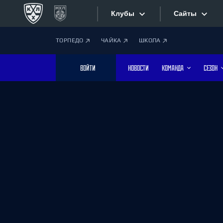
Клубы
Сайты
ТОРПЕДО
ЧАЙКА
ШКОЛА
Конференция «Запад»
Сайты
ВОЙТИ
НОВОСТИ
КОМАНДА
СЕЗОН
Дивизион Боброва
Лада
Видеотран
СКА
Хайлайты
Спартак
Торпедо
Текстовые
ХК Сочи
Интернет-
Дивизион Тарасова
Фотобанк
Динамо Мн
Динамо М
Приложе