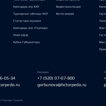
Календарь игр КХЛ
Видеотрансляции
Кале
Турнирные таблицы КХЛ
Фотогалерея
Груп
Статистика игроков
Тал
Календарь игр «Торпедо»
Фан-
Плей-офф
Гост
Кубок Губернатора
Масс
Прав
Реклама
П
06-05-34
+7 (920) 07-07-800
torpedo.ru
gorbunova@hctorpedo.ru
б «Торпедо-Горький»