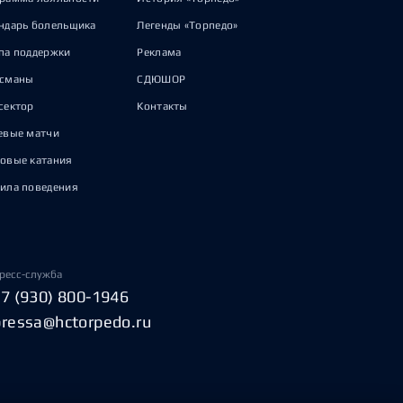
ндарь болельщика
Легенды «Торпедо»
па поддержки
Реклама
исманы
СДЮШОР
сектор
Контакты
евые матчи
овые катания
ила поведения
ресс-служба
+7 (930) 800-1946
pressa@hctorpedo.ru