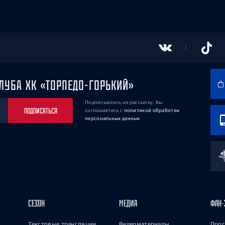
ЛУБА ХК «ТОРПЕДО-ГОРЬКИЙ»
Подписываясь на рассылку, Вы
ПОДПИСАТЬСЯ
соглашаетесь
с
политикой обработки
персональных данных
СЕЗОН
МЕДИА
ФАН-
Текстовые трансляции
Видеоматериалы
Прог