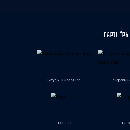
Локомотив
Северсталь
ЦСКА
Шанхайские Драконы
ПАРТНЁРЫ
Титульный партнёр
Генеральн
Партнёр
Пар