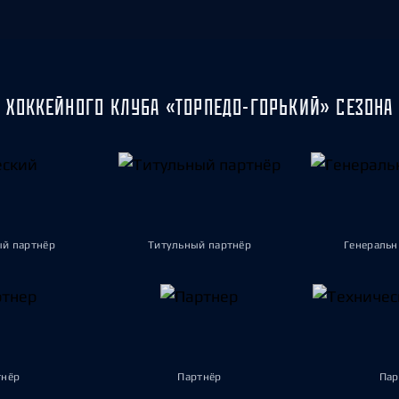
Амур
Барыс
Салават Юлаев
Сибирь
 ХОККЕЙНОГО КЛУБА «ТОРПЕДО-ГОРЬКИЙ» СЕЗОНА 
ый партнёр
Титульный партнёр
Генеральн
тнёр
Партнёр
Пар