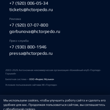
+7 (920) 006-05-34
tickets@hctorpedo.ru
Реклама
+7 (920) 07-07-800
gorbunova@hctorpedo.ru
Пресс-служба
+7 (930) 800-1946
pressa@hctorpedo.ru
2003-2026 Автономная некоммерческая организация «Хоккейный клуб «Торпедо-
Горький»
Билетная система —
ООО «Яндекс Музыка»
Условия пользования сайтами ХК «Торпедо»
Мы используем cookies, чтобы улучшить работу сайта и сделать его
Политика обработки персональных данных
удобнее для вас. Продолжая пользоваться сайтом, вы соглашаетесь
с обработкой cookies.
Пользовательское соглашение