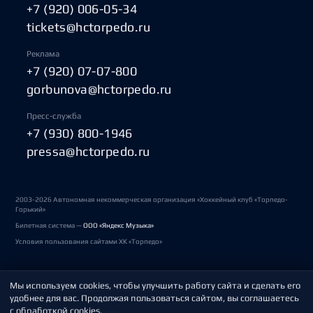
+7 (920) 006-05-34
tickets@hctorpedo.ru
Реклама
+7 (920) 07-07-800
gorbunova@hctorpedo.ru
Пресс-служба
+7 (930) 800-1946
pressa@hctorpedo.ru
2003-2026 Автономная некоммерческая организация «Хоккейный клуб «Торпедо-
Горький»
Билетная система —
ООО «Яндекс Музыка»
Условия пользования сайтами ХК «Торпедо»
Мы используем cookies, чтобы улучшить работу сайта и сделать его
Политика обработки персональных данных
удобнее для вас. Продолжая пользоваться сайтом, вы соглашаетесь
с обработкой cookies.
Пользовательское соглашение