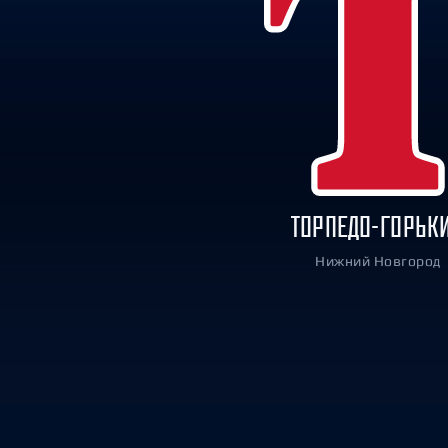
Локомотив
Северсталь
ЦСКА
Шанхайские Драконы
ТОРПЕДО-ГОРЬК
Нижний Новгород