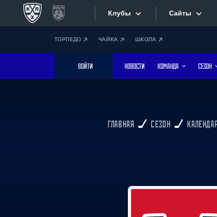
Клубы
Сайты
ТОРПЕДО
ЧАЙКА
ШКОЛА
Конференция «Запад»
Сайты
ВОЙТИ
НОВОСТИ
КОМАНДА
СЕЗОН
Дивизион Боброва
Лада
Видеотран
СКА
Хайлайты
Спартак
ГЛАВНАЯ
СЕЗОН
КАЛЕНДА
Торпедо
Текстовые
ХК Сочи
Интернет-
Дивизион Тарасова
Фотобанк
Динамо Мн
Динамо М
Приложе