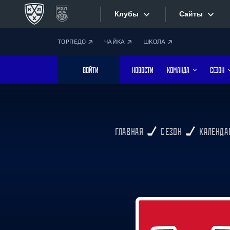
Клубы
Сайты
ТОРПЕДО
ЧАЙКА
ШКОЛА
Конференция «Запад»
Сайты
ВОЙТИ
НОВОСТИ
КОМАНДА
СЕЗОН
Дивизион Боброва
Лада
Видеотран
СКА
Хайлайты
Спартак
ГЛАВНАЯ
СЕЗОН
КАЛЕНДА
Торпедо
Текстовые
ХК Сочи
Интернет-
Дивизион Тарасова
Фотобанк
Динамо Мн
Динамо М
Приложе