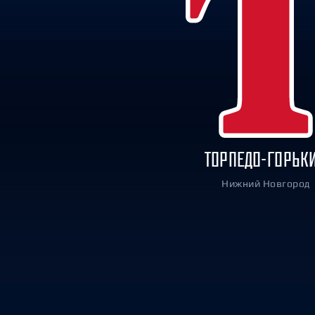
Локомотив
Северсталь
ЦСКА
Шанхайские Драконы
ТОРПЕДО-ГОРЬК
Нижний Новгород