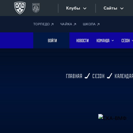
Клубы
Сайты
ТОРПЕДО
ЧАЙКА
ШКОЛА
Конференция «Запад»
Сайты
ВОЙТИ
НОВОСТИ
КОМАНДА
СЕЗОН
Дивизион Боброва
Лада
Видеотран
СКА
Хайлайты
Спартак
ГЛАВНАЯ
СЕЗОН
КАЛЕНДА
Торпедо
Текстовые
ХК Сочи
Интернет-
Дивизион Тарасова
Фотобанк
Динамо Мн
Динамо М
Приложе