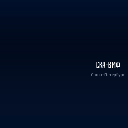
Локомотив
Северсталь
ЦСКА
Шанхайские Драконы
СКА-ВМФ
Санкт-Петербург