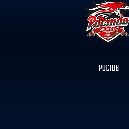
Локомотив
Северсталь
ЦСКА
Шанхайские Драконы
РОСТОВ