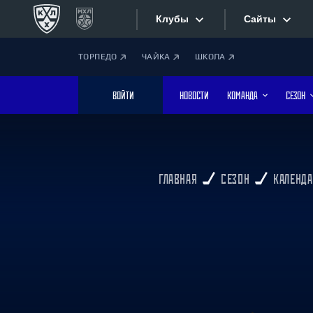
Клубы
Сайты
ТОРПЕДО
ЧАЙКА
ШКОЛА
Конференция «Запад»
Сайты
ВОЙТИ
НОВОСТИ
КОМАНДА
СЕЗОН
Дивизион Боброва
Лада
Видеотран
СКА
Хайлайты
Спартак
ГЛАВНАЯ
СЕЗОН
КАЛЕНДА
Торпедо
Текстовые
ХК Сочи
Интернет-
Дивизион Тарасова
Фотобанк
Динамо Мн
Динамо М
Приложе