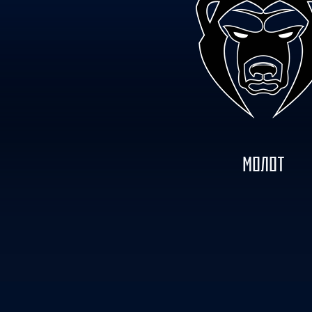
Локомотив
Северсталь
ЦСКА
Шанхайские Драконы
МОЛОТ