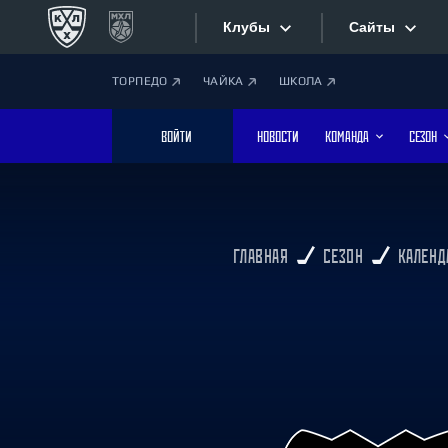
Клубы
Сайты
ТОРПЕДО
ЧАЙКА
ШКОЛА
Конференция «Запад»
Сайты
ВОЙТИ
НОВОСТИ
КОМАНДА
СЕЗОН
Дивизион Боброва
Лада
Видеотран
СКА
Хайлайты
Спартак
ГЛАВНАЯ
СЕЗОН
КАЛЕНД
Торпедо
Текстовые
ХК Сочи
Интернет-
Дивизион Тарасова
Фотобанк
Динамо Мн
Динамо М
Приложе