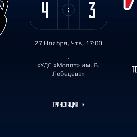
4
3
Амур
Барыс
Салават Юлаев
Сибирь
27 Ноября, Чтв, 17:00
,
«УДС «Молот» им. В.
Т
Лебедева»
ТРАНСЛЯЦИЯ