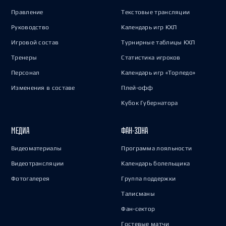
Правление
Текстовые трансляции
Руководство
Календарь игр КХЛ
Игровой состав
Турнирные таблицы КХЛ
Тренеры
Статистика игроков
Персонал
Календарь игр «Торпедо»
Изменения в составе
Плей-офф
Кубок Губернатора
МЕДИА
ФАН-ЗОНА
Видеоматериалы
Программа лояльности
Видеотрансляции
Календарь болельщика
Фотогалерея
Группа поддержки
Талисманы
Фан-сектор
Гостевые матчи