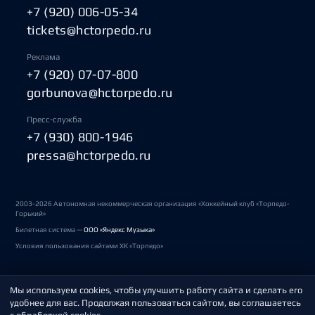
+7 (920) 006-05-34
tickets@hctorpedo.ru
Реклама
+7 (920) 07-07-800
gorbunova@hctorpedo.ru
Пресс-служба
+7 (930) 800-1946
pressa@hctorpedo.ru
2003-2026 Автономная некоммерческая организация «Хоккейный клуб «Торпедо-
Горький»
Билетная система —
ООО «Яндекс Музыка»
Условия пользования сайтами ХК «Торпедо»
Мы используем cookies, чтобы улучшить работу сайта и сделать его
Политика обработки персональных данных
удобнее для вас. Продолжая пользоваться сайтом, вы соглашаетесь