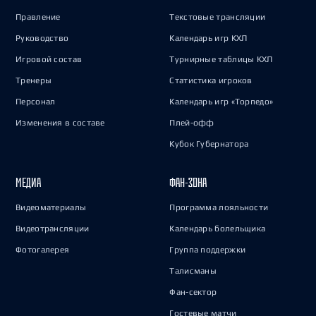
Правление
Текстовые трансляции
Руководство
Календарь игр КХЛ
Игровой состав
Турнирные таблицы КХЛ
Тренеры
Статистика игроков
Персонал
Календарь игр «Торпедо»
Изменения в составе
Плей-офф
Кубок Губернатора
МЕДИА
ФАН-ЗОНА
Видеоматериалы
Программа лояльности
Видеотрансляции
Календарь болельщика
Фотогалерея
Группа поддержки
Талисманы
Фан-сектор
Гостевые матчи