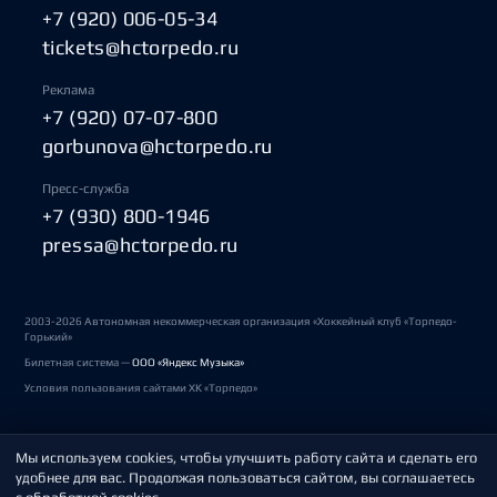
+7 (920) 006-05-34
tickets@hctorpedo.ru
Реклама
+7 (920) 07-07-800
gorbunova@hctorpedo.ru
Пресс-служба
+7 (930) 800-1946
pressa@hctorpedo.ru
2003-2026 Автономная некоммерческая организация «Хоккейный клуб «Торпедо-
Горький»
Билетная система —
ООО «Яндекс Музыка»
Условия пользования сайтами ХК «Торпедо»
Мы используем cookies, чтобы улучшить работу сайта и сделать его
Политика обработки персональных данных
удобнее для вас. Продолжая пользоваться сайтом, вы соглашаетесь