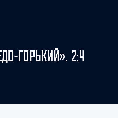
Амур
Барыс
Салават Юлаев
Сибирь
ЕДО-ГОРЬКИЙ». 2:4