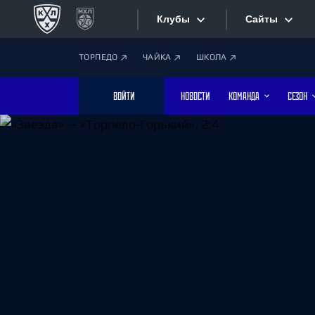
Клубы
Сайты
ТОРПЕДО
ЧАЙКА
ШКОЛА
Конференция «Запад»
Сайты
ВОЙТИ
НОВОСТИ
КОМАНДА
СЕЗОН
Дивизион Боброва
Лада
Видеотран
СКА
Хайлайты
Спартак
Торпедо
Текстовые
ХК Сочи
Интернет-
Дивизион Тарасова
Фотобанк
Динамо Мн
Динамо М
Приложе