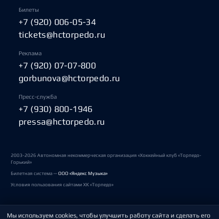
Билеты
+7 (920) 006-05-34
tickets@hctorpedo.ru
Реклама
+7 (920) 07-07-800
gorbunova@hctorpedo.ru
Пресс-служба
+7 (930) 800-1946
pressa@hctorpedo.ru
2003-2026 Автономная некоммерческая организация «Хоккейный клуб «Торпедо-
Горький»
Билетная система —
ООО «Яндекс Музыка»
Условия пользования сайтами ХК «Торпедо»
Мы используем cookies, чтобы улучшить работу сайта и сделать его
Политика обработки персональных данных