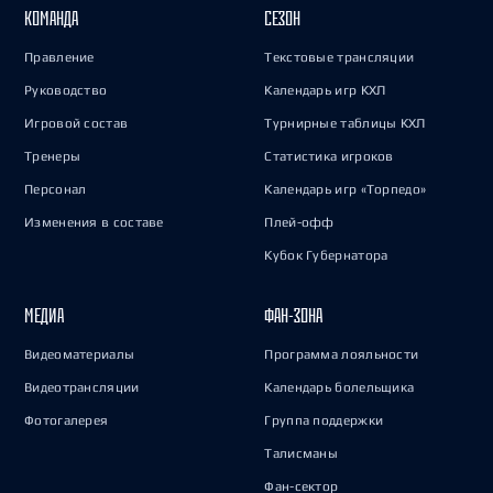
КОМАНДА
СЕЗОН
Правление
Текстовые трансляции
Руководство
Календарь игр КХЛ
Игровой состав
Турнирные таблицы КХЛ
Тренеры
Статистика игроков
Персонал
Календарь игр «Торпедо»
Изменения в составе
Плей-офф
Кубок Губернатора
МЕДИА
ФАН-ЗОНА
Видеоматериалы
Программа лояльности
Видеотрансляции
Календарь болельщика
Фотогалерея
Группа поддержки
Талисманы
Фан-сектор