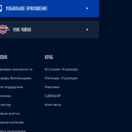
МОБИЛЬНОЕ ПРИЛОЖЕНИЕ
МХК ЧАЙКА
ЗОНА
КЛУБ
рамма лояльности
История «Торпедо»
ндарь болельщика
Легенды «Торпедо»
па поддержки
Реклама
исманы
СДЮШОР
сектор
Контакты
евые матчи
овые катания
ила поведения