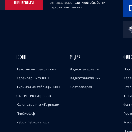
ПОДПИСАТЬСЯ
соглашаетесь
с
политикой обработки
персональных данных
СЕЗОН
МЕДИА
ФАН-
Текстовые трансляции
Видеоматериалы
Прог
Календарь игр КХЛ
Видеотрансляции
Кале
Турнирные таблицы КХЛ
Фотогалерея
Груп
Статистика игроков
Тал
Календарь игр «Торпедо»
Фан-
Плей-офф
Гост
Кубок Губернатора
Масс
Прав