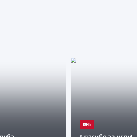
КЛУБ
луба
Спасибо за игру!