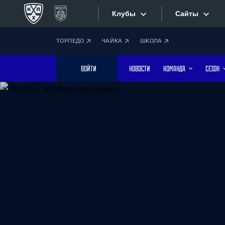
Клубы
Сайты
ТОРПЕДО
ЧАЙКА
ШКОЛА
Конференция «Запад»
Сайты
ВОЙТИ
НОВОСТИ
КОМАНДА
СЕЗОН
Дивизион Боброва
Лада
Видеотран
СКА
Хайлайты
Спартак
Торпедо
Текстовые
ХК Сочи
Интернет-
Дивизион Тарасова
Фотобанк
Динамо Мн
Динамо М
Приложе