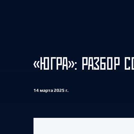
Локомотив
Северсталь
ЦСКА
Шанхайские Драконы
«ЮГРА»: РАЗБОР 
14 марта 2025 г.