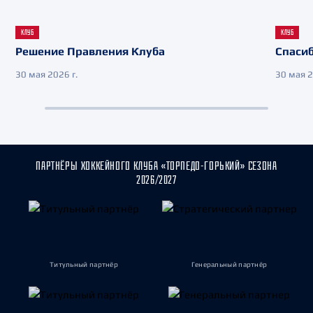
КЛУБ
КЛУБ
Решение Правления Клуба
Спасиб
30 мая 2026 г.
30 мая 2
ПАРТНЁРЫ ХОККЕЙНОГО КЛУБА «ТОРПЕДО-ГОРЬКИЙ» СЕЗОНА
2026/2027
Титульный партнёр
Генеральный партнёр