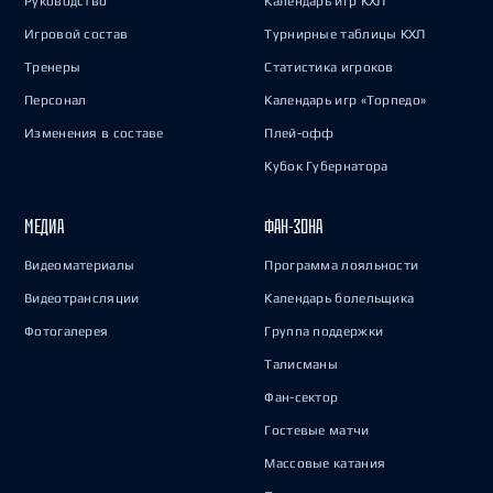
Руководство
Календарь игр КХЛ
Игровой состав
Турнирные таблицы КХЛ
Тренеры
Статистика игроков
Персонал
Календарь игр «Торпедо»
Изменения в составе
Плей-офф
Кубок Губернатора
МЕДИА
ФАН-ЗОНА
Видеоматериалы
Программа лояльности
Видеотрансляции
Календарь болельщика
Фотогалерея
Группа поддержки
Талисманы
Фан-сектор
Гостевые матчи
Массовые катания