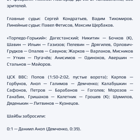
зрителей.
Главные судьи: Сергей Кондратьев, Вадим Тихомиров.
Линейные судьи: Павел Фетисов, Максим Щербаков.
«Торпедо-Горький»: Дагестанский; Никитин — Бочков (К),
Шавин — Ильин — Газизов; Пелевин — Дрягилев, Орлович-
Грудков — Опалев — Савунов; Жарков — Варлаков, Мисников
— Уткин — Пугачёв; Анисимов — Одиноков, Авершин —
Стальнов — Майоров.
ЦСК ВВС: Попов (1:50-2:02, пустые ворота); Карпов —
Горбунов, Аноп — Галимов — Демченко; Калабушкин —
Сафонов, Петров — Барабанов — Гоголев; Морозов —
Ганабин, Гришаков — Калетник — Грошев (К); Шумилов,
Дяденькин — Литвинов — Кузнецов.
Шайбы забросили:
0:1 — Даниил Аноп (Демченко, 0:39).