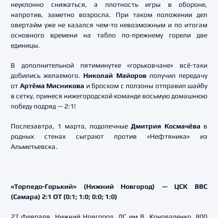
неуклонно снижаться, а плотность игры в обороне,
напротив, заметно возросла. При таком положении дел
овертайм уже не казался чем-то невозможным и по итогам
основного времени на табло по-прежнему горели две
единицы.
В дополнительной пятиминутке «горьковчане» всё-таки
добились желаемого.
Николай Майоров
получил передачу
от
Артёма Мисникова
и броском с ползоны отправил шайбу
в сетку, принеся нижегородской команде восьмую домашнюю
победу подряд — 2:1!
Послезавтра, 1 марта, подопечные
Дмитрия Космачёва
в
родных стенах сыграют против «Нефтяника» из
Альметьевска.
«Торпедо-Горький» (Нижний Новгород) — ЦСК ВВС
(Самара) 2:1 ОТ (0:1; 1:0; 0:0; 1:0)
27 февраля. Нижний Новгород. ДС им В. Коноваленко, 800