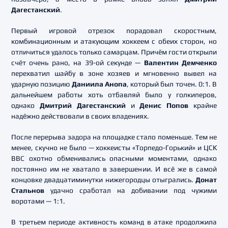
Дагестанский
.
Первый игровой отрезок порадовал скоростным,
комбинационным и атакующим хоккеем с обеих сторон, но
отличиться удалось только самарцам. Причём гости открыли
счёт очень рано, на 39-ой секунде —
Валентин Демченко
перехватил шайбу в зоне хозяев и мгновенно вывел на
ударную позицию
Даниила Анопа
, который был точен. 0:1. В
дальнейшем работы хоть отбавляй было у голкиперов,
однако
Дмитрий Дагестанский
и
Денис Попов
крайне
надёжно действовали в своих владениях.
После перерыва задора на площадке стало поменьше. Тем не
менее, скучно не было — хоккеисты «Торпедо-Горький» и ЦСК
ВВС охотно обменивались опасными моментами, однако
постоянно им не хватало в завершении. И всё же в самой
концовке двадцатиминутки нижегородцы отыгрались.
Донат
Стальнов
удачно сработал на добивании под чужими
воротами — 1:1.
В третьем периоде активность команд в атаке продолжила