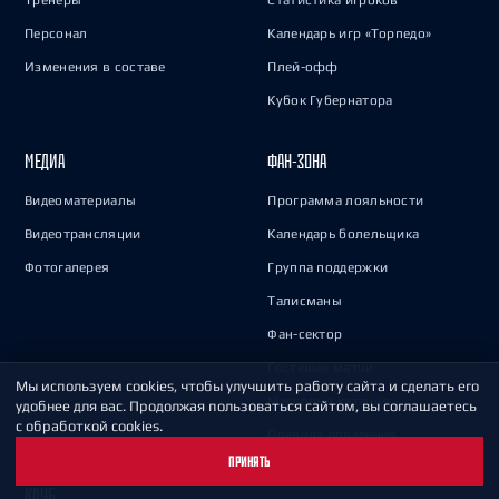
Тренеры
Статистика игроков
Персонал
Календарь игр «Торпедо»
Изменения в составе
Плей-офф
Кубок Губернатора
МЕДИА
ФАН-ЗОНА
Видеоматериалы
Программа лояльности
Видеотрансляции
Календарь болельщика
Фотогалерея
Группа поддержки
Талисманы
Фан-сектор
Гостевые матчи
Мы используем cookies, чтобы улучшить работу сайта и сделать его
Массовые катания
удобнее для вас. Продолжая пользоваться сайтом, вы соглашаетесь
с обработкой cookies.
Правила поведения
ПРИНЯТЬ
КЛУБ