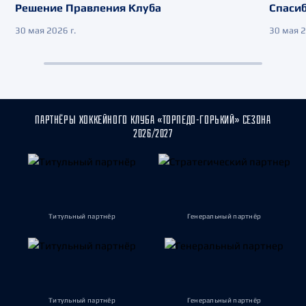
Решение Правления Клуба
Спасиб
30 мая 2026 г.
30 мая 2
ПАРТНЁРЫ ХОККЕЙНОГО КЛУБА «ТОРПЕДО-ГОРЬКИЙ» СЕЗОНА
2026/2027
Титульный партнёр
Генеральный партнёр
Титульный партнёр
Генеральный партнёр