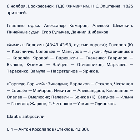
6 ноября. Воскресенск. ЛДС «Химик» им. Н.С. Эпштейна, 1825
зрителей.
Главные судьи: Александр Комаров, Алексей Шемякин.
Линейные судьи: Егор Булычев, Даниил Шибенков.
«Химик»: Волохин (43:49-43:58, пустые ворота); Соколов (К)
— Красничук, Соловьёв — Мансуров — Лукин; Рукавишников
— Королёв, Яровой — Варюшкин — Ткаченко; Гаврилов —
Бычков, Кузьмин — Зайцев — Овчинников; Марышев —
Тарасенко, Замула — Насретдинов — Яриков.
«Торпедо-Горький»: Зинаддин; Варлаков — Стеклов, Чефанов
— Свищёв — Майоров; Никитин — Александров, Косолапов —
Опалев — Омелюсик; Пелевин — Бочков (К), Савунов — Ильин
— Газизов; Жарков, Г. Чесноков — Уткин — Одиноков.
Шайбы забросили:
0:1 — Антон Косолапов (Стеклов, 43:30).