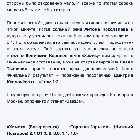
стороны было откровенно мало. И всё же по итогам сорока
минут счёт так и не был открыт.
Положительный сдвиг в плане результативности случился на
44-ой минуте, когда сольный рейд
Антона Косолапова
в
чужую зону увенчался точным броском под перекладину —
0:1. Но, к сожалению, это был последний успех «горьковчан»
в этом матче. Ещё задолго до завершения основного
времени
Вениамин Королёв
помог «Химику» ликвидировать
минимальное отставание, а уже на старте овертайма
Павел
Ткаченко
принёс воскресенцам дополнительный балл.
Финальный результат — поражение подопечных
Дмитрия
Космачёва
со счётом 1:2.
Следующую встречу «Торпедо-Горький» проведёт 8 ноября в
Москве, оппонентом станет «Звезда».
«Химик» (Воскресенск) — «Торпедо-Горький» (Нижний
Новгород) 2:1 ОТ (0:0; 0:0; 1:1; 1:0)