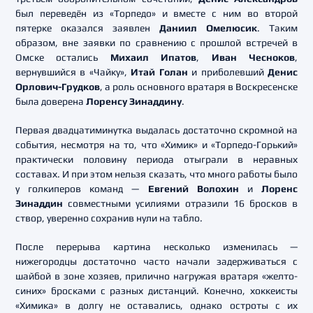
был переведён из «Торпедо» и вместе с ним во второй
пятерке оказался заявлен
Даниил Омелюсик
. Таким
образом, вне заявки по сравнению с прошлой встречей в
Омске остались
Михаил Ипатов
,
Иван Чесноков
,
вернувшийся в «Чайку»,
Итай Голан
и приболевший
Денис
Орлович-Грудков
, а роль основного вратаря в Воскресенске
была доверена
Лоренсу Зинаддину
.
Первая двадцатиминутка выдалась достаточно скромной на
события, несмотря на то, что «Химик» и «Торпедо-Горький»
практически половину периода отыграли в неравных
составах. И при этом нельзя сказать, что много работы было
у голкиперов команд —
Евгений Волохин
и
Лоренс
Зинаддин
совместными усилиями отразили 16 бросков в
створ, уверенно сохранив нули на табло.
После перерыва картина несколько изменилась —
нижегородцы достаточно часто начали задерживаться с
шайбой в зоне хозяев, прилично нагружая вратаря «желто-
синих» бросками с разных дистанций. Конечно, хоккеисты
«Химика» в долгу не оставались, однако остроты с их