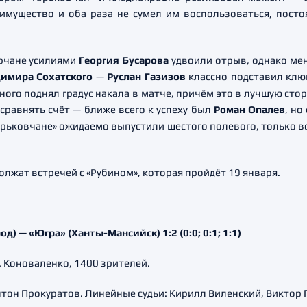
имущество и оба раза не сумел им воспользоваться, посто
рчане усилиями
Георгия Бусарова
удвоили отрыв, однако мен
имира Сохатского
—
Руслан Газизов
классно подставил клю
ного поднял градус накала в матче, причём это в лучшую ст
сравнять счёт — ближе всего к успеху был
Роман Опалев
, но
рьковчане» ожидаемо выпустили шестого полевого, только во
жат встречей с «Рубином», которая пройдёт 19 января.
 — «Югра» (Ханты-Мансийск) 1:2 (0:0; 0:1; 1:1)
. Коноваленко, 1400 зрителей.
нтон Прокуратов. Линейные судьи: Кирилл Виленский, Виктор