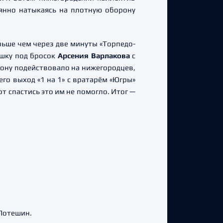
янно натыкаясь на плотную оборону
ьше чем через две минуты «Торпедо-
шку под бросок
Арсения Варлакова
с
орону подействовало на нижегородцев,
 его выход «1 на 1» с вратарём «Югры»
т спастись это им не помогло. Итог —
 Потешин.