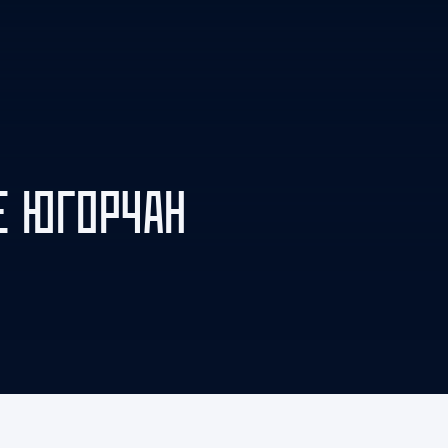
Амур
Барыс
Салават Юлаев
Сибирь
Е ЮГОРЧАН