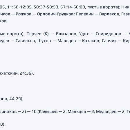
05, 11:58-12:05, 50:37-50:53, 57:14-60:00, пустые ворота); Н
ников — Рожков — Орлович-Грудков; Пелевин — Варлаков, Газ
ков.
стые ворота); Теряев (К) — Елизаров, Удот — Спиридонов —
едев — Савельев, Шутов — Мальцев — Казаков; Савчик — К
хатский, 24:36).
ров, 44:29).
диноков — 2) — 10 (Кадышев — 2, Мальцев — 2, Медведев — 2, Те
0).