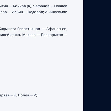
икитин — Бочков (К), Чефанов — Опалев
изов — Ильин — Фёдоров; А. Анисимов
 Кадышев; Севостьянов — Афанасьев,
ирилейченко, Макеев — Подкорытов —
ряев — 2, Попов — 2).