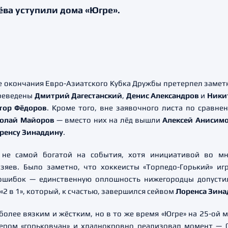
ва уступили дома «Югре».
 окончания Евро-Азиатского Кубка Дружбы претерпел заметн
ереведены
Дмитрий Дагестанский
,
Денис Александров
и
Ники
тор Фёдоров
. Кроме того, вне заявочного листа по сравн
олай Майоров
— вместо них на лёд вышли
Алексей Анисим
ренсу Зинаддину
.
 не самой богатой на события, хотя инициативой во мн
зяев. Было заметно, что хоккеисты «Торпедо-Горький» игр
ошибок — единственную оплошность нижегородцы допусти
2 в 1», который, к счастью, завершился сейвом
Лоренса Зина
более вязким и жёстким, но в то же время «Югре» на 25-ой 
ером «горьковчан» и хладнокровно реализовал момент — 0