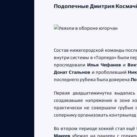
Подопечные Дмитрия Космачё
Состав нижегородской команды после
внутри системы в «Торпедо» были п
проследовали
Илья Чефанов
и
Вик
Донат Стальнов
и проболевший
Ник
последнего рубежа была доверена
Ло
Первая двадцатиминутка выдалась
создававшие напряжение в зоне хо
практически не совершали грубых 
сопернику организовать контрвыпад «
Во втором периоде хоккей стал ещё 
Макеев
убежал на рандеву с голкип