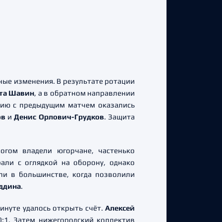
ые изменения. В результате ротации
та Шавин
, а в обратном направлении
ению с предыдущим матчем оказались
ов
и
Денис Орлович-Грудков
. Защита
огом владели югорчане, частенько
али с оглядкой на оборону, однако
ли в большинстве, когда позволили
ддина
.
минуте удалось открыть счёт.
Алексей
:1. Затем нижегородский коллектив