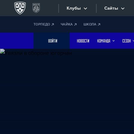
Клубы
Сайты
ТОРПЕДО
ЧАЙКА
ШКОЛА
Конференция «Запад»
Сайты
ВОЙТИ
НОВОСТИ
КОМАНДА
СЕЗОН
Дивизион Боброва
Лада
Видеотран
СКА
Хайлайты
Спартак
Торпедо
Текстовые
ХК Сочи
Интернет-
Дивизион Тарасова
Фотобанк
Динамо Мн
Динамо М
Приложе