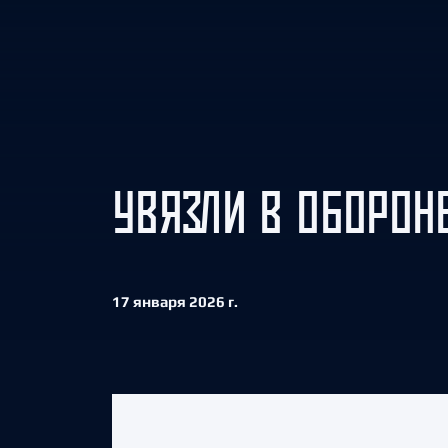
Локомотив
Северсталь
ЦСКА
Шанхайские Драконы
УВЯЗЛИ В ОБОРОН
17 января 2026 г.