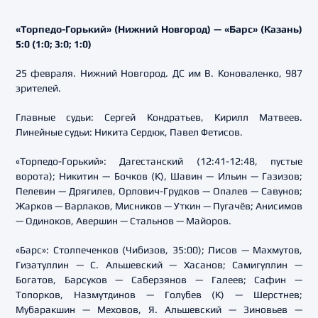
«Торпедо-Горький» (Нижний Новгород) — «Барс» (Казань)
5:0 (1:0; 3:0; 1:0)
25 февраля. Нижний Новгород. ДС им В. Коноваленко, 987
зрителей.
Главные судьи: Сергей Кондратьев, Кирилл Матвеев.
Линейные судьи: Никита Сердюк, Павел Фетисов.
«Торпедо-Горький»: Дагестанский (12:41-12:48, пустые
ворота); Никитин — Бочков (К), Шавин — Ильин — Газизов;
Пелевин — Дрягилев, Орлович-Грудков — Опалев — Савунов;
Жарков — Варлаков, Мисников — Уткин — Пугачёв; Анисимов
— Одиноков, Авершин — Стальнов — Майоров.
«Барс»: Столпеченков (Чибизов, 35:00); Лисов — Махмутов,
Гизатуллин — С. Альшевский — Хасанов; Самигуллин —
Богатов, Барсуков — Саберзянов — Галеев; Сафин —
Топорков, Назмутдинов — Голубев (К) — Шерстнев;
Мубаракшин — Меховов, Я. Альшевский — Зиновьев —