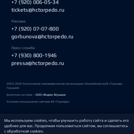
+7 (920) 006-05-34
tickets@hctorpedo.ru
Реклама
+7 (920) 07-07-800
gorbunova@hctorpedo.ru
Пресс-служба
+7 (930) 800-1946
pressa@hctorpedo.ru
2003-2026 Автономная некоммерческая организация «Хоккейный клуб «Торпедо-
Горький»
Билетная система —
ООО «Яндекс Музыка»
Условия пользования сайтами ХК «Торпедо»
Мы используем cookies, чтобы улучшить работу сайта и сделать его
Политика обработки персональных данных
удобнее для вас. Продолжая пользоваться сайтом, вы соглашаетесь
с обработкой cookies.
Пользовательское соглашение