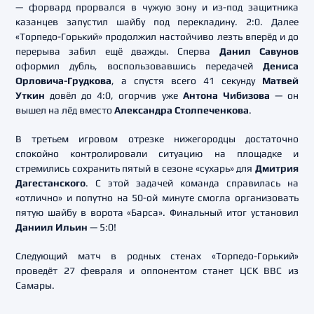
— форвард прорвался в чужую зону и из-под защитника
казанцев запустил шайбу под перекладину. 2:0. Далее
«Торпедо-Горький» продолжил настойчиво лезть вперёд и до
перерыва забил ещё дважды. Сперва
Данил Савунов
оформил дубль, воспользовавшись передачей
Дениса
Орловича-Грудкова
, а спустя всего 41 секунду
Матвей
Уткин
довёл до 4:0, огорчив уже
Антона Чибизова
— он
вышел на лёд вместо
Александра Столпеченкова
.
В третьем игровом отрезке нижегородцы достаточно
спокойно контролировали ситуацию на площадке и
стремились сохранить пятый в сезоне «сухарь» для
Дмитрия
Дагестанского
. С этой задачей команда справилась на
«отлично» и попутно на 50-ой минуте смогла организовать
пятую шайбу в ворота «Барса». Финальный итог установил
Даниил Ильин
— 5:0!
Следующий матч в родных стенах «Торпедо-Горький»
проведёт 27 февраля и оппонентом станет ЦСК ВВС из
Самары.