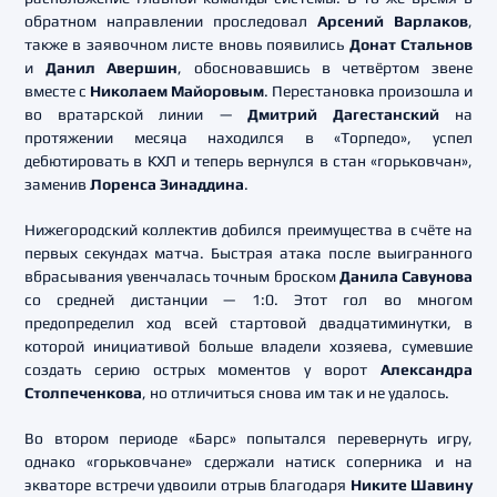
обратном направлении проследовал
Арсений Варлаков
,
также в заявочном листе вновь появились
Донат Стальнов
и
Данил Авершин
, обосновавшись в четвёртом звене
вместе с
Николаем Майоровым
. Перестановка произошла и
во вратарской линии —
Дмитрий Дагестанский
на
протяжении месяца находился в «Торпедо», успел
дебютировать в КХЛ и теперь вернулся в стан «горьковчан»,
заменив
Лоренса Зинаддина
.
Нижегородский коллектив добился преимущества в счёте на
первых секундах матча. Быстрая атака после выигранного
вбрасывания увенчалась точным броском
Данила Савунова
со средней дистанции — 1:0. Этот гол во многом
предопределил ход всей стартовой двадцатиминутки, в
которой инициативой больше владели хозяева, сумевшие
создать серию острых моментов у ворот
Александра
Столпеченкова
, но отличиться снова им так и не удалось.
Во втором периоде «Барс» попытался перевернуть игру,
однако «горьковчане» сдержали натиск соперника и на
экваторе встречи удвоили отрыв благодаря
Никите Шавину