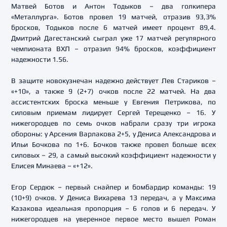
Матвей Ботов и Антон Тодыков – два голкипера
«Металлурга». Ботов провел 19 матчей, отразив 93,3%
бросков, Тодыков после 6 матчей имеет процент 89,4.
Дмитрий Дагестанский сыграл уже 17 матчей регулярного
чемпионата ВХЛ – отразил 94% бросков, коэффициент
надежности 1.56.
В защите новокузнечан надежно действует Лев Стариков –
«+10», а также 9 (2+7) очков после 22 матчей. На два
ассистентских броска меньше у Евгения Петрикова, по
силовым приемам лидирует Сергей Терещенко – 16. У
нижегородцев по семь очков набрали сразу три игрока
обороны: у Арсения Варлакова 2+5, у Дениса Александрова и
Ильи Бочкова по 1+6. Бочков также провел больше всех
силовых – 29, а самый высокий коэффициент надежности у
Елисея Минаева – «+12».
Егор Сердюк – первый снайпер и бомбардир команды: 19
(10+9) очков. У Дениса Вихарева 13 передач, а у Максима
Казакова идеальная пропорция – 6 голов и 6 передач. У
нижегородцев на уверенное первое место вышел Роман