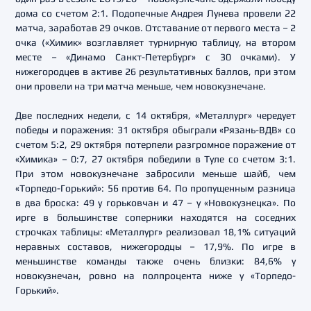
дома со счетом 2:1. Подопечные Андрея Лунева провели 22
матча, заработав 29 очков. Отставание от первого места – 2
очка («Химик» возглавляет турнирную таблицу, на втором
месте – «Динамо Санкт-Петербург» с 30 очками). У
нижегородцев в активе 26 результативных баллов, при этом
они провели на три матча меньше, чем новокузнечане.
Две последних недели, с 14 октября, «Металлург» чередует
победы и поражения: 31 октября обыграли «Рязань-ВДВ» со
счетом 5:2, 29 октября потерпели разгромное поражение от
«Химика» – 0:7, 27 октября победили в Туле со счетом 3:1.
При этом новокузнечане забросили меньше шайб, чем
«Торпедо-Горький»: 56 против 64. По пропущенным разница
в два броска: 49 у горьковчан и 47 – у «Новокузнецка». По
ирге в большинстве соперники находятся на соседних
строчках таблицы: «Металлург» реализовал 18,1% ситуаций
неравных составов, нижегородцы – 17,9%. По игре в
меньшинстве команды также очень близки: 84,6% у
новокузнечан, ровно на полпроцента ниже у «Торпедо-
Горький».