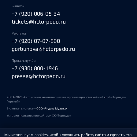
Билеты
+7 (920) 006-05-34
tickets@hctorpedo.ru
Реклама
+7 (920) 07-07-800
gorbunova@hctorpedo.ru
Пресс-служба
+7 (930) 800-1946
pressa@hctorpedo.ru
2003-2026 Автономная некоммерческая организация «Хоккейный клуб «Торпедо-
Горький»
Билетная система —
ООО «Яндекс Музыка»
Условия пользования сайтами ХК «Торпедо»
Мы используем cookies, чтобы улучшить работу сайта и сделать его
Политика обработки персональных данных