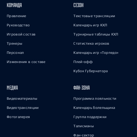
КОМАНДА
СЕЗОН
Правление
Текстовые трансляции
Руководство
Календарь игр КХЛ
Игровой состав
Турнирные таблицы КХЛ
Тренеры
Статистика игроков
Персонал
Календарь игр «Торпедо»
Изменения в составе
Плей-офф
Кубок Губернатора
МЕДИА
ФАН-ЗОНА
Видеоматериалы
Программа лояльности
Видеотрансляции
Календарь болельщика
Фотогалерея
Группа поддержки
Талисманы
Фан-сектор