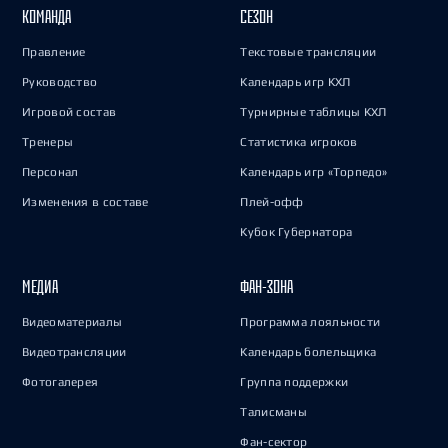
КОМАНДА
СЕЗОН
Правление
Текстовые трансляции
Руководство
Календарь игр КХЛ
Игровой состав
Турнирные таблицы КХЛ
Тренеры
Статистика игроков
Персонал
Календарь игр «Торпедо»
Изменения в составе
Плей-офф
Кубок Губернатора
МЕДИА
ФАН-ЗОНА
Видеоматериалы
Программа лояльности
Видеотрансляции
Календарь болельщика
Фотогалерея
Группа поддержки
Талисманы
Фан-сектор