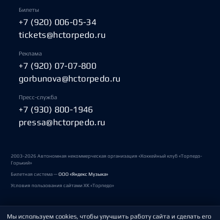
Билеты
+7 (920) 006-05-34
tickets@hctorpedo.ru
Реклама
+7 (920) 07-07-800
gorbunova@hctorpedo.ru
Пресс-служба
+7 (930) 800-1946
pressa@hctorpedo.ru
2003-2026 Автономная некоммерческая организация «Хоккейный клуб «Торпедо-
Горький»
Билетная система —
ООО «Яндекс Музыка»
Условия пользования сайтами ХК «Торпедо»
Мы используем cookies, чтобы улучшить работу сайта и сделать его
Политика обработки персональных данных