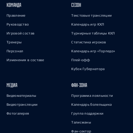
КОМАНДА
СЕЗОН
Правление
Текстовые трансляции
Руководство
Календарь игр КХЛ
Игровой состав
Турнирные таблицы КХЛ
Тренеры
Статистика игроков
Персонал
Календарь игр «Торпедо»
Изменения в составе
Плей-офф
Кубок Губернатора
МЕДИА
ФАН-ЗОНА
Видеоматериалы
Программа лояльности
Видеотрансляции
Календарь болельщика
Фотогалерея
Группа поддержки
Талисманы
Фан-сектор