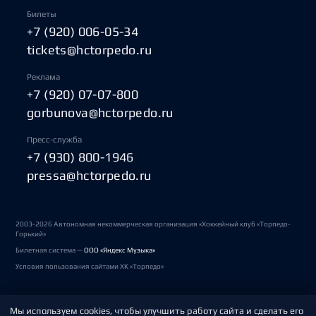
Билеты
+7 (920) 006-05-34
tickets@hctorpedo.ru
Реклама
+7 (920) 07-07-800
gorbunova@hctorpedo.ru
Пресс-служба
+7 (930) 800-1946
pressa@hctorpedo.ru
2003-2026 Автономная некоммерческая организация «Хоккейный клуб «Торпедо-
Горький»
Билетная система —
ООО «Яндекс Музыка»
Условия пользования сайтами ХК «Торпедо»
Мы используем cookies, чтобы улучшить работу сайта и сделать его
Политика обработки персональных данных