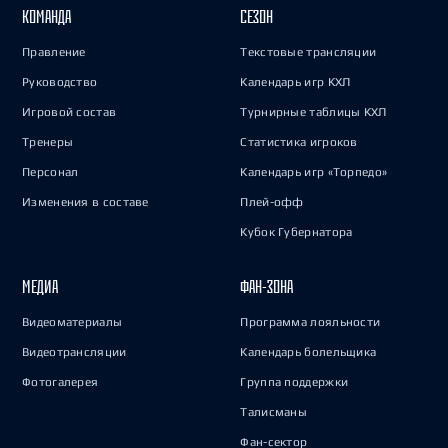
КОМАНДА
СЕЗОН
Правление
Текстовые трансляции
Руководство
Календарь игр КХЛ
Игровой состав
Турнирные таблицы КХЛ
Тренеры
Статистика игроков
Персонал
Календарь игр «Торпедо»
Изменения в составе
Плей-офф
Кубок Губернатора
МЕДИА
ФАН-ЗОНА
Видеоматериалы
Программа лояльности
Видеотрансляции
Календарь болельщика
Фотогалерея
Группа поддержки
Талисманы
Фан-сектор