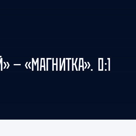
Амур
Барыс
Салават Юлаев
Сибирь
» — «МАГНИТКА». 0:1