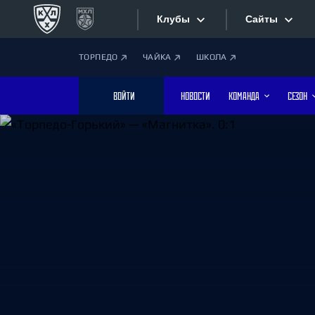
Клубы
Сайты
ТОРПЕДО
ЧАЙКА
ШКОЛА
Конференция «Запад»
Сайты
ВОЙТИ
НОВОСТИ
КОМАНДА
СЕЗОН
Дивизион Боброва
Лада
Видеотран
СКА
Хайлайты
Спартак
Торпедо
Текстовые
ХК Сочи
Интернет-
Дивизион Тарасова
Фотобанк
Динамо Мн
Динамо М
Приложе