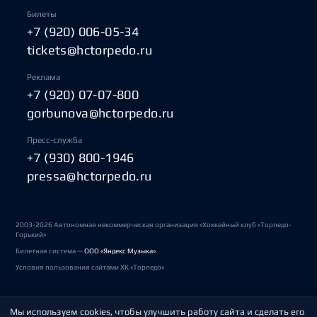
Билеты
+7 (920) 006-05-34
tickets@hctorpedo.ru
Реклама
+7 (920) 07-07-800
gorbunova@hctorpedo.ru
Пресс-служба
+7 (930) 800-1946
pressa@hctorpedo.ru
2003-2026 Автономная некоммерческая организация «Хоккейный клуб «Торпедо-
Горький»
Билетная система —
ООО «Яндекс Музыка»
Условия пользования сайтами ХК «Торпедо»
Мы используем cookies, чтобы улучшить работу сайта и сделать его
Политика обработки персональных данных