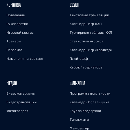
КОМАНДА
СЕЗОН
Правление
Текстовые трансляции
Руководство
Календарь игр КХЛ
Игровой состав
Турнирные таблицы КХЛ
Тренеры
Статистика игроков
Персонал
Календарь игр «Торпедо»
Изменения в составе
Плей-офф
Кубок Губернатора
МЕДИА
ФАН-ЗОНА
Видеоматериалы
Программа лояльности
Видеотрансляции
Календарь болельщика
Фотогалерея
Группа поддержки
Талисманы
Фан-сектор