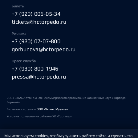
Билеты
+7 (920) 006-05-34
tickets@hctorpedo.ru
Реклама
+7 (920) 07-07-800
gorbunova@hctorpedo.ru
Пресс-служба
+7 (930) 800-1946
pressa@hctorpedo.ru
2003-2026 Автономная некоммерческая организация «Хоккейный клуб «Торпедо-
Горький»
Билетная система —
ООО «Яндекс Музыка»
Условия пользования сайтами ХК «Торпедо»
Мы используем cookies, чтобы улучшить работу сайта и сделать его
Политика обработки персональных данных