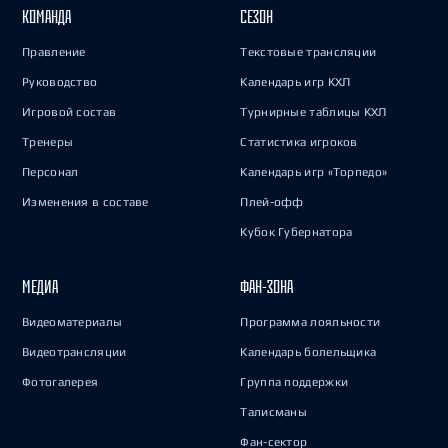
КОМАНДА
СЕЗОН
Правление
Текстовые трансляции
Руководство
Календарь игр КХЛ
Игровой состав
Турнирные таблицы КХЛ
Тренеры
Статистика игроков
Персонал
Календарь игр «Торпедо»
Изменения в составе
Плей-офф
Кубок Губернатора
МЕДИА
ФАН-ЗОНА
Видеоматериалы
Программа лояльности
Видеотрансляции
Календарь болельщика
Фотогалерея
Группа поддержки
Талисманы
Фан-сектор