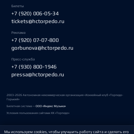
Билеты
+7 (920) 006-05-34
tickets@hctorpedo.ru
Реклама
+7 (920) 07-07-800
gorbunova@hctorpedo.ru
Пресс-служба
+7 (930) 800-1946
pressa@hctorpedo.ru
2003-2026 Автономная некоммерческая организация «Хоккейный клуб «Торпедо-
Горький»
Билетная система —
ООО «Яндекс Музыка»
Условия пользования сайтами ХК «Торпедо»
Мы используем cookies, чтобы улучшить работу сайта и сделать его
Политика обработки персональных данных