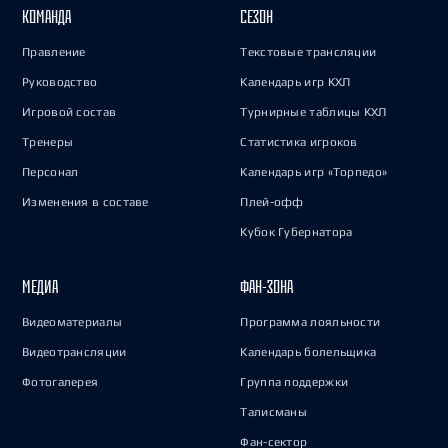
КОМАНДА
СЕЗОН
Правление
Текстовые трансляции
Руководство
Календарь игр КХЛ
Игровой состав
Турнирные таблицы КХЛ
Тренеры
Статистика игроков
Персонал
Календарь игр «Торпедо»
Изменения в составе
Плей-офф
Кубок Губернатора
МЕДИА
ФАН-ЗОНА
Видеоматериалы
Программа лояльности
Видеотрансляции
Календарь болельщика
Фотогалерея
Группа поддержки
Талисманы
Фан-сектор