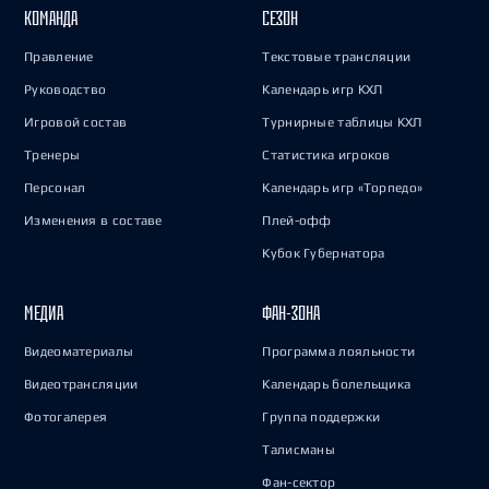
КОМАНДА
СЕЗОН
Правление
Текстовые трансляции
Руководство
Календарь игр КХЛ
Игровой состав
Турнирные таблицы КХЛ
Тренеры
Статистика игроков
Персонал
Календарь игр «Торпедо»
Изменения в составе
Плей-офф
Кубок Губернатора
МЕДИА
ФАН-ЗОНА
Видеоматериалы
Программа лояльности
Видеотрансляции
Календарь болельщика
Фотогалерея
Группа поддержки
Талисманы
Фан-сектор