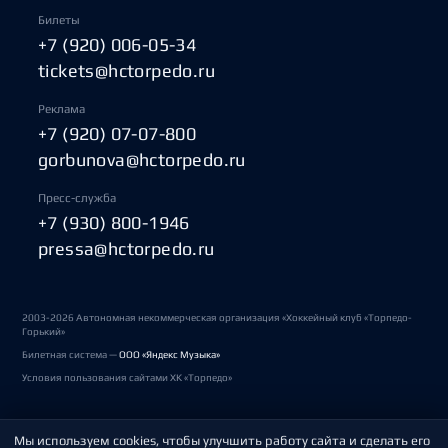
Билеты
+7 (920) 006-05-34
tickets@hctorpedo.ru
Реклама
+7 (920) 07-07-800
gorbunova@hctorpedo.ru
Пресс-служба
+7 (930) 800-1946
pressa@hctorpedo.ru
2003-2026 Автономная некоммерческая организация «Хоккейный клуб «Торпедо-
Горький»
Билетная система —
ООО «Яндекс Музыка»
Условия пользования сайтами ХК «Торпедо»
Мы используем cookies, чтобы улучшить работу сайта и сделать его
Политика обработки персональных данных