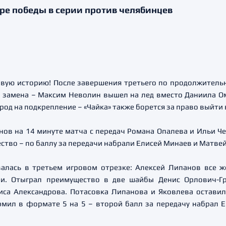
е победы в серии против челябинцев
овую историю! После завершения третьего по продолжительн
 замена – Максим Неволин вышел на лед вместо Даниила О
од на подкрепление – «Чайка» также борется за право выйти
нов на 14 минуте матча с передач Романа Опалева и Ильи Ч
тво – по баллу за передачи набрали Елисей Минаев и Матвей
валась в третьем игровом отрезке: Алексей Липанов все 
чи. Отыграл преимущество в две шайбы Денис Орлович-Г
иса Александрова. Потасовка Липанова и Яковлева остави
мил в формате 5 на 5 – второй балл за передачу набрал Е