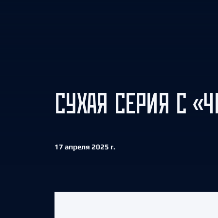
Локомотив
Северсталь
ЦСКА
Шанхайские Драконы
СУХАЯ СЕРИЯ С «
17 апреля 2025 г.