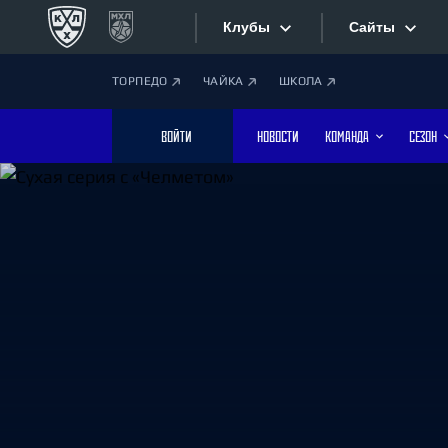
Клубы
Сайты
ТОРПЕДО
ЧАЙКА
ШКОЛА
Конференция «Запад»
Сайты
ВОЙТИ
НОВОСТИ
КОМАНДА
СЕЗОН
Дивизион Боброва
Лада
Видеотран
СКА
Хайлайты
Спартак
Торпедо
Текстовые
ХК Сочи
Интернет-
Дивизион Тарасова
Фотобанк
Динамо Мн
Динамо М
Приложе