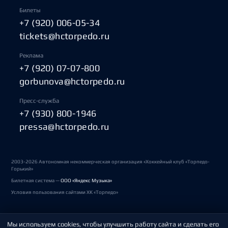
Билеты
+7 (920) 006-05-34
tickets@hctorpedo.ru
Реклама
+7 (920) 07-07-800
gorbunova@hctorpedo.ru
Пресс-служба
+7 (930) 800-1946
pressa@hctorpedo.ru
2003-2026 Автономная некоммерческая организация «Хоккейный клуб «Торпедо-
Горький»
Билетная система —
ООО «Яндекс Музыка»
Условия пользования сайтами ХК «Торпедо»
Мы используем cookies, чтобы улучшить работу сайта и сделать его
Политика обработки персональных данных