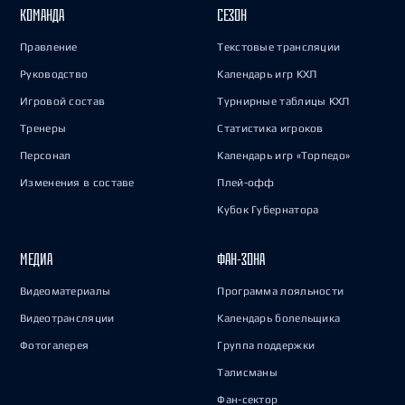
КОМАНДА
СЕЗОН
Правление
Текстовые трансляции
Руководство
Календарь игр КХЛ
Игровой состав
Турнирные таблицы КХЛ
Тренеры
Статистика игроков
Персонал
Календарь игр «Торпедо»
Изменения в составе
Плей-офф
Кубок Губернатора
МЕДИА
ФАН-ЗОНА
Видеоматериалы
Программа лояльности
Видеотрансляции
Календарь болельщика
Фотогалерея
Группа поддержки
Талисманы
Фан-сектор