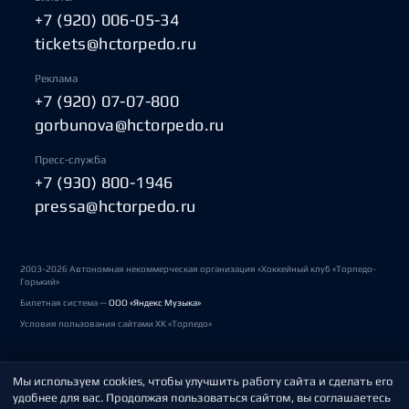
+7 (920) 006-05-34
tickets@hctorpedo.ru
Реклама
+7 (920) 07-07-800
gorbunova@hctorpedo.ru
Пресс-служба
+7 (930) 800-1946
pressa@hctorpedo.ru
2003-2026 Автономная некоммерческая организация «Хоккейный клуб «Торпедо-
Горький»
Билетная система —
ООО «Яндекс Музыка»
Условия пользования сайтами ХК «Торпедо»
Мы используем cookies, чтобы улучшить работу сайта и сделать его
Политика обработки персональных данных
удобнее для вас. Продолжая пользоваться сайтом, вы соглашаетесь