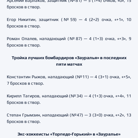
Арсений Варлаков, защитник (№81) — 5 (1+4) очков, «0», 15
бросков в створ.
Егор Никитин, защитник (№59) — 4 (2+2) очка, «+1», 10
бросков в створ.
Роман Опалев, нападающий (№87) — 4 (1+3) очка, «+3», 9
бросков в створ.
Тройка лучших бомбардиров «Зауралья» в последних
пяти матчах
Константин Рыжов, нападающий (№11) — 4 (3+1) очка, «+5»,
7 бросков в створ.
Кирилл Тагиров, нападающий (№34) — 4 (1+3) очка, «+4», 11
бросков в створ.
Степан Грымзин, нападающий (№47) — 3 (3+0) очка, «+2», 13
бросков в створ.
Экс-хоккеисты «Торпедо-Горький» в «Зауралье»