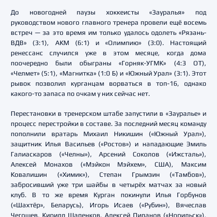
До новогодней паузы хоккеисты «Зауралья» под
руководством нового главного тренера провели ещё восемь
встреч — за это время им только удалось одолеть «Рязань-
ВДВ» (3:1), АКМ (6:1) и «Олимпию» (3:0). Настоящий
ренессанс случился уже в этом месяце, когда дома
поочередно были обыграны «Горняк-УГМК» (4:3 ОТ),
«Челмет» (5:1), «Магнитка» (1:0 Б) и «Южный Урал» (3:1). Этот
рывок позволил курганцам ворваться в топ-16, однако
какого-то запаса по очкам у них сейчас нет.
Перестановки в тренерском штабе запустили в «Зауралье» и
процесс перестройки в составе. За последний месяц команду
пополнили вратарь Михаил Никишин («Южный Урал»),
защитник Илья Васильев («Ростов») и нападающие Эмиль
Галиаскаров («Челны»), Арсений Соколов («Ижсталь»),
Алексей Монахов («Мэйкон Мэйхем», США), Максим
Ковалишин («Химик»), Степан Грымзин («Тамбов»),
забросивший уже три шайбы в четырёх матчах за новый
клуб. В то же время Курган покинули Илья Горбунов
(«Шахтёр», Беларусь), Игорь Исаев («Рубин»), Вячеслав
Чегошев, Кирилл Шапенков, Алексей Липанов («Норильск»),