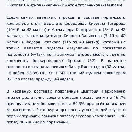
Николай Смирнов («Челны») и Антон Угольников («Тамбов»).
Среди самых заметных игроков в составе курганского
коллектива стоит выделить форвардов Кирилла Тагирова
(10+16 за 42 матча) и Александра Комаристого (8+18 за 42
матча), а также защитников Кирилла Васильева (3+10 за 42
матча) и Фёдора Белякова (1+5 за 43 матча), который не
только является лидером «Зауралья» по показателю
полезности («+15»), но и занимает второе место в лиге по
количеству блокированных бросков (92). В качестве
основного вратаря закрепился Захар Виноградов (32 матча,
16 побед, 93.3% ОБ, КН 1.74), ставший лучшим голкипером
ВХЛ по итогам предыдущей недели.
В неравных составах подопечные Дмитрия Пархоменко
играют достаточно средне, обладая показателями в 16.7%
при реализации большинства и 84.3% при нейтрализации
меньшинства. Зато курганцы очень успешно действуют в
первых периодах, замыкая пятёрку лидеров чемпионата — 18
побед, 16 ничьих и 9 поражений.