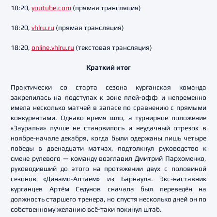
18:20,
youtube.com
(прямая трансляция)
18:20,
vhlru.ru
(прямая трансляция)
18:20,
online.vhlru.ru
(текстовая трансляция)
Краткий итог
Практически со старта сезона курганская команда
закрепилась на подступах к зоне плей-офф и непременно
имела несколько матчей в запасе по сравнению с прямыми
конкурентами. Однако время шло, а турнирное положение
«Зауралья» лучше не становилось и неудачный отрезок в
ноябре-начале декабря, когда были одержаны лишь четыре
победы в двенадцати матчах, подтолкнул руководство к
смене рулевого — команду возглавил Дмитрий Пархоменко,
руководивший до этого на протяжении двух с половиной
сезонов «Динамо-Алтаем» из Барнаула. Экс-наставник
курганцев Артём Седунов сначала был переведён на
должность старшего тренера, но спустя несколько дней он по
собственному желанию всё-таки покинул штаб.