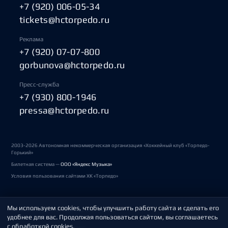
+7 (920) 006-05-34
tickets@hctorpedo.ru
Реклама
+7 (920) 07-07-800
gorbunova@hctorpedo.ru
Пресс-служба
+7 (930) 800-1946
pressa@hctorpedo.ru
2003-2026 Автономная некоммерческая организация «Хоккейный клуб «Торпедо-
Горький»
Билетная система —
ООО «Яндекс Музыка»
Условия пользования сайтами ХК «Торпедо»
Мы используем cookies, чтобы улучшить работу сайта и сделать его
Политика обработки персональных данных
удобнее для вас. Продолжая пользоваться сайтом, вы соглашаетесь
с обработкой cookies.
Пользовательское соглашение