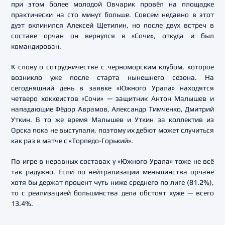
при этом более молодой Овчарик провёл на площадке
практически на сто минут больше. Совсем недавно в этот
дуэт вклинился Алексей Щетилин, но после двух встреч в
составе орчан он вернулся в «Сочи», откуда и был
командирован.
К слову о сотрудничестве с черноморским клубом, которое
возникло уже после старта нынешнего сезона. На
сегодняшний день в заявке «Южного Урала» находятся
четверо хоккеистов «Сочи» — защитник Антон Малышев и
нападающие Фёдор Аврамов, Александр Тимченко, Дмитрий
Уткин. В то же время Малышев и Уткин за коллектив из
Орска пока не выступали, поэтому их дебют может случиться
как раз в матче с «Торпедо-Горький».
По игре в неравных составах у «Южного Урала» тоже не всё
так радужно. Если по нейтрализации меньшинства орчане
хотя бы держат процент чуть ниже среднего по лиге (81.2%),
то с реализацией большинства дела обстоят хуже — всего
13.4%.