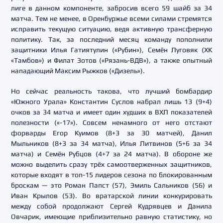
лиге в данном компоненте, забросив всего 59 шайб за 34
матча. Тем не менее, в Оренбуржье всеми силами стремятся
исправить текущую ситуацию, ведя активную трансферную
политику. Так, за последний месяц команду пополнили
защитники Илья Гатиятулин («Рубин»), Семён Луговяк (ХК
«Тамбов») и Филат Зотов («Рязань-ВДВ»), а также опытный
нападающий Максим Рыжков («Дизель»).
Но сейчас реальность такова, что лучший бомбардир
«Южного Урала» Константин Суслов набрал лишь 13 (9+4)
очков за 34 матча и имеет один худших в ВХЛ показателей
полезности («-17»). Совсем ненамного от него отстают
форварды Егор Куимов (8+3 за 30 матчей), Данил
Мыльников (8+3 за 34 матча), Илья Литвинов (5+6 за 34
матча) и Семён Рубцов (4+7 за 24 матча). В обороне же
можно выделить сразу трёх самоотверженных защитников,
которые входят в топ-15 лидеров сезона по блокированным
броскам — это Роман Папст (57), Эмиль Сальников (56) и
Иван Крылов (53). Во вратарской линии конкурировать
между собой продолжают Сергей Кудрявцев и Данила
Овчарик, имеющие приблизительно равную статистику, но