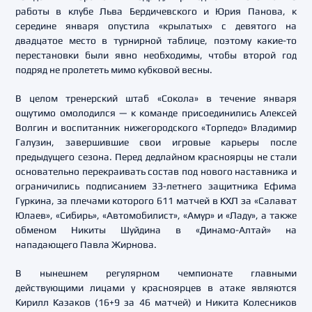
работы в клубе Льва Бердичевского и Юрия Панова, к
середине января опустила «крылатых» с девятого на
двадцатое место в турнирной таблице, поэтому какие-то
перестановки были явно необходимы, чтобы второй год
подряд не пролететь мимо кубковой весны.
В целом тренерский штаб «Сокола» в течение января
ощутимо омолодился — к команде присоединились Алексей
Волгин и воспитанник нижегородского «Торпедо» Владимир
Галузин, завершившие свои игровые карьеры после
предыдущего сезона. Перед дедлайном красноярцы не стали
основательно перекраивать состав под нового наставника и
ограничились подписанием 33-летнего защитника Ефима
Гуркина, за плечами которого 611 матчей в КХЛ за «Салават
Юлаев», «Сибирь», «Автомобилист», «Амур» и «Ладу», а также
обменом Никиты Шуйдина в «Динамо-Алтай» на
нападающего Павла Жирнова.
В нынешнем регулярном чемпионате главными
действующими лицами у красноярцев в атаке являются
Кирилл Казаков (16+9 за 46 матчей) и Никита Колесников