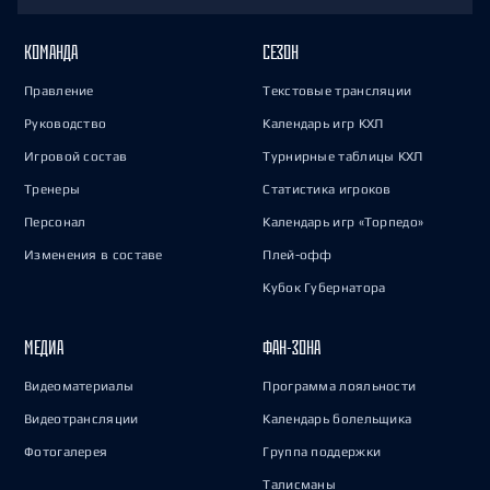
КОМАНДА
СЕЗОН
Правление
Текстовые трансляции
Руководство
Календарь игр КХЛ
Игровой состав
Турнирные таблицы КХЛ
Тренеры
Статистика игроков
Персонал
Календарь игр «Торпедо»
Изменения в составе
Плей-офф
Кубок Губернатора
МЕДИА
ФАН-ЗОНА
Видеоматериалы
Программа лояльности
Видеотрансляции
Календарь болельщика
Фотогалерея
Группа поддержки
Талисманы