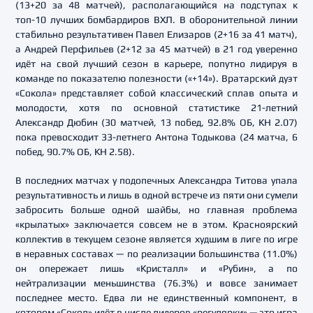
(13+20 за 48 матчей), располагающийся на подступах к
топ-10 лучших бомбардиров ВХЛ. В оборонительной линии
стабильно результативен Павел Елизаров (2+16 за 41 матч),
а Андрей Перфильев (2+12 за 45 матчей) в 21 год уверенно
идёт на свой лучший сезон в карьере, попутно лидируя в
команде по показателю полезности («+14»). Вратарский дуэт
«Сокола» представляет собой классический сплав опыта и
молодости, хотя по основной статистике 21-летний
Александр Дюбин (30 матчей, 13 побед, 92.8% ОБ, КН 2.07)
пока превосходит 33-летнего Антона Тодыкова (24 матча, 6
побед, 90.7% ОБ, КН 2.58).
В последних матчах у подопечных Александра Титова упала
результативность и лишь в одной встрече из пяти они сумели
забросить больше одной шайбы, но главная проблема
«крылатых» заключается совсем не в этом. Красноярский
коллектив в текущем сезоне является худшим в лиге по игре
в неравных составах — по реализации большинства (11.0%)
он опережает лишь «Кристалл» и «Рубин», а по
нейтрализации меньшинства (76.3%) и вовсе занимает
последнее место. Едва ли не единственный компонент, в
котором «Сокол» идёт в числе лидеров «регулярки» — это игра