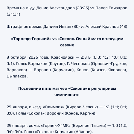
Время на льду: Денис Александров (23:25) vs Павел Елизаров
(21:31)
Штрафное время: Даниил Ильин (30) vs Алексей Краснов (43)
«Торпедо-Горький» vs «Сокол». Очный матч в текущем
сезоне
9 октября 2025 года. Красноярск — 2:3 Б (0:0; 1:2; 1:0; 0:0;
0:1). Голы: Варлаков (Крутов), Г. Чесноков (Орлович-Грудков,
Варлаков) — Воронин (Корчагин), Конов (Князев, Яковлев),
Цыплаков.
Последние пять матчей «Сокола» в регулярном
чемпионате
25 января, выезд. «Олимпия» (Кирово-Чепецк) — 1:2 (1:1; 0:1;
0:0). Голы «Сокола»: Воронин (Конов, Каргин).
29 января, дома. «Горняк-УГМК» (Верхняя Пышма) — 1:0 (1:0;
0:0; 0:0). Голы «Сокола»: Корчагин (Абянов).