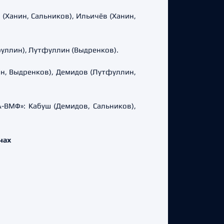
о (Ханин, Сальников), Ильичёв (Ханин,
тфуллин), Лутфуллин (Выдренков).
лин, Выдренков), Демидов (Лутфуллин,
КА-ВМФ»: Кабуш (Демидов, Сальников),
чах