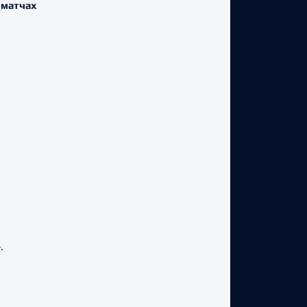
 матчах
.