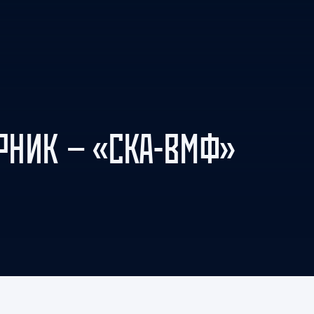
Амур
Барыс
Салават Юлаев
Сибирь
НИК — «СКА-ВМФ»