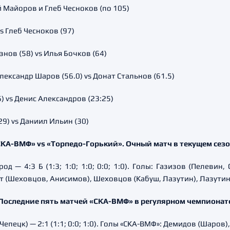
й Майоров и Глеб Чесноков (по 105)
s Глеб Чесноков (97)
нов (58) vs Илья Бочков (64)
ксандр Шаров (56.0) vs Донат Стальнов (61.5)
) vs Денис Александров (23:25)
9) vs Даниил Ильин (30)
КА-ВМФ» vs «Торпедо-Горький». Очный матч в текущем сез
д — 4:3 Б (1:3; 1:0; 1:0; 0:0; 1:0). Голы: Газизов (Пелевин
т (Шеховцов, Анисимов), Шеховцов (Кабуш, Лазутин), Лазутин
Последние пять матчей «СКА-ВМФ» в регулярном чемпионат
епецк) — 2:1 (1:1; 0:0; 1:0). Голы «СКА-ВМФ»: Демидов (Шаров