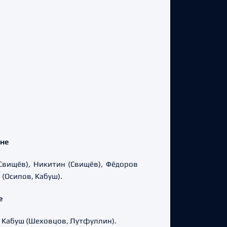
оне
, Свищёв), Никитин (Свищёв), Фёдоров
 (Осипов, Кабуш).
е
), Кабуш (Шеховцов, Лутфуллин).