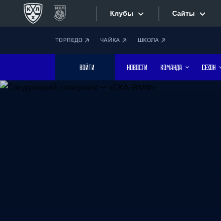
Клубы
Сайты
ТОРПЕДО
ЧАЙКА
ШКОЛА
Конференция «Запад»
Сайты
ВОЙТИ
НОВОСТИ
КОМАНДА
СЕЗОН
Дивизион Боброва
Лада
Видеотран
СКА
Хайлайты
Спартак
Торпедо
Текстовые
ХК Сочи
Интернет-
Дивизион Тарасова
Фотобанк
Динамо Мн
Динамо М
Приложе