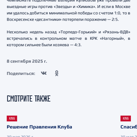
чемпионате подопечные Валерия Кулибабы уже провели две
выездные игры против «Звезды» и «Химика». И если в Москве
им удалось добиться минимальной победы со счетом 1:0, то в
Воскресенске «десантники» потерпели поражение — 2:5.
Несколько недель назад «Торпедо-Горький» и «Рязань-ВДВ»
встречались в контрольном матче в КРК «Нагорный», в
котором сильнее были хозяева — 4:3.
8 сентября 2025 г.
Поделиться:
СМОТРИТЕ ТАКЖЕ
КЛУБ
КЛУБ
Решение Правления Клуба
Спасиб
30 мая 2026 г.
30 мая 2