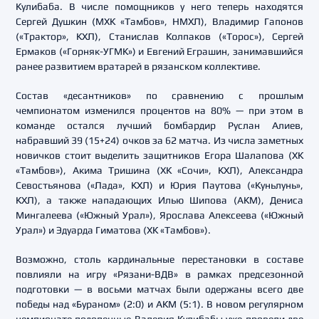
Кулибаба. В числе помощников у него теперь находятся
Сергей Душкин (МХК «Тамбов», НМХЛ), Владимир Гапонов
(«Трактор», КХЛ), Станислав Колпаков («Торос»), Сергей
Ермаков («Горняк-УГМК») и Евгений Еграшин, занимавшийся
ранее развитием вратарей в рязанском коллективе.
Состав «десантников» по сравнению с прошлым
чемпионатом изменился процентов на 80% — при этом в
команде остался лучший бомбардир Руслан Алиев,
набравший 39 (15+24) очков за 62 матча. Из числа заметных
новичков стоит выделить защитников Егора Шалапова (ХК
«Тамбов»), Акима Тришина (ХК «Сочи», КХЛ), Александра
Севостьянова («Лада», КХЛ) и Юрия Паутова («Куньлунь»,
КХЛ), а также нападающих Илью Шипова (АКМ), Дениса
Мингалеева («Южный Урал»), Ярослава Алексеева («Южный
Урал») и Эдуарда Гиматова (ХК «Тамбов»).
Возможно, столь кардинальные перестановки в составе
повлияли на игру «Рязани-ВДВ» в рамках предсезонной
подготовки — в восьми матчах были одержаны всего две
победы над «Бураном» (2:0) и АКМ (5:1). В новом регулярном