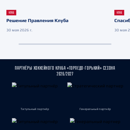
КЛУБ
КЛУБ
Решение Правления Клуба
Спасиб
30 мая 2026 г.
30 мая 2
ПАРТНЁРЫ ХОККЕЙНОГО КЛУБА «ТОРПЕДО-ГОРЬКИЙ» СЕЗОНА
2026/2027
Титульный партнёр
Генеральный партнёр