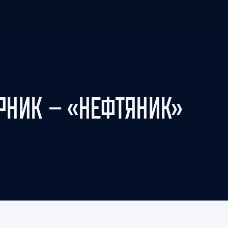
Амур
Барыс
Салават Юлаев
Сибирь
НИК — «НЕФТЯНИК»