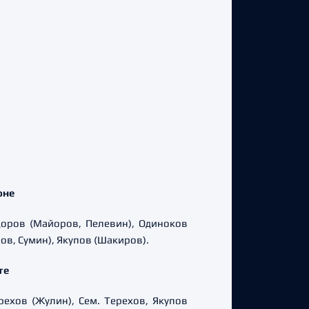
оне
Фёдоров (Майоров, Пелевин), Одиноков
ов, Сумин), Якупов (Шакиров).
те
ерехов (Жулин), Сем. Терехов, Якупов