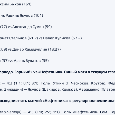
ксим Быков (161)
 vs Равиль Якупов (101)
77) vs Александр Сумин (59)
ат Стальнов (61.2) vs Павел Куликов (57.2)
:09) vs Динар Хамидуллин (18:27)
37) vs Адель Булатов (35)
орпедо-Горький» vs «Нефтяник». Очный матч в текущем сез
— 4:3 (1:1; 0:1; 3:1). Голы: Уткин (Г. Чесноков, Крутов), 
н, Зинаддин) — Якупов (Шакиров, Комков), Авраменко (Платон
оследние пять матчей «Нефтяника» в регулярном чемпиона
о-Чепецк) — 4:3 (1:0; 2:2; 1:1). Голы «Нефтяника»: Сем. Т