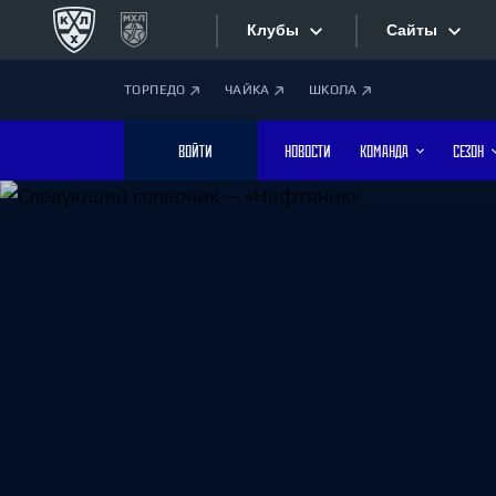
Клубы
Сайты
ТОРПЕДО
ЧАЙКА
ШКОЛА
Конференция «Запад»
Сайты
ВОЙТИ
НОВОСТИ
КОМАНДА
СЕЗОН
Дивизион Боброва
Лада
Видеотран
СКА
Хайлайты
Спартак
Торпедо
Текстовые
ХК Сочи
Интернет-
Дивизион Тарасова
Фотобанк
Динамо Мн
Динамо М
Приложе