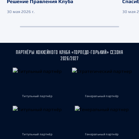
Решение Правления Клуба
Спасиб
30 мая 2026 г.
30 мая 2
ПАРТНЁРЫ ХОККЕЙНОГО КЛУБА «ТОРПЕДО-ГОРЬКИЙ» СЕЗОНА
2026/2027
Титульный партнёр
Генеральный партнёр
Титульный партнёр
Генеральный партнёр