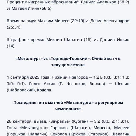
Процент выигранных вбрасываний: Даниил Апальков (58.2)
vs Матвей Уткин (56.5)
Время на льду: Максим Минеев (22:19) vs Денис Александров
(25:31)
Штрафное время: Михаил Шалагин (16) vs Даниил Ильин
(14)
«Металлург» vs «Торпедо-Горький». Очный матч в
текущем сезоне
1 сентября 2025 года. Нижний Новгород — 1:2 Б (0:0; 0:1; 1:0;
0:0; 0:1). Голы: Уткин (Г. Чесноков, Бочков) — Шешин
(Шабловский), Кодола.
Последние пять матчей «Металлурга» в регулярном
чемпионате
28 сентября, выезд. «Зауралье» (Курган) — 5:2 (0:0; 2:1; 3:1).
Голы «Металлурга»: Горшков (Шалагин, Минеев), Минеев
(Горшков, Шалагин), Соколов (Крюков, Стариков), Шалагин