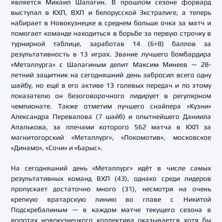
является Михаил Шалагин. В прошлом сезоне форвард
выступал в КХЛ, ВХЛ и белорусской Экстралиге, а теперь
набирает в Новокузнецке в среднем больше очка за матч и
помогает команде находиться в борьбе за первую строчку в
турнирной таблице, заработав 14 (6+8) баллов за
результативность в 13 играх. Звание лучшего бомбардира
«Металлурга» с Шалагиным делит Максим Минеев — 28-
летний защитник на сегодняшний день забросил всего одну
шайбу, но ещё в его активе 13 голевых передач и по этому
показателю он безоговорочного лидирует в регулярном
чемпионате. Также отметим лучшего снайпера «Кузни»
Александра Перевалова (7 шайб) и опытнейшего Даниила
Апалькова, за плечами которого 562 матча в КХЛ за
магнитогорский «Металлург», «Локомотив», московское
«Динамо», «Сочи» и «Барыс».
На сегодняшний день «Металлург» идёт в числе самых
результативных команд ВХЛ (43), однако среди лидеров
пропускает достаточно много (31), несмотря на очень
крепкую вратарскую линию во главе с Никитой
Подскребалиным — в каждом матче текущего сезона в
воротах новокузнецкого коллектива оказывается хотя бы