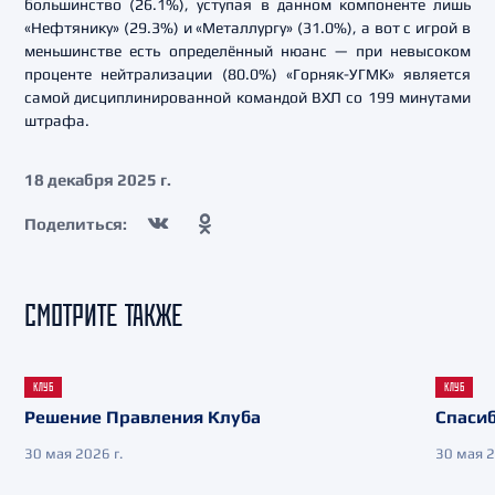
большинство (26.1%), уступая в данном компоненте лишь
«Нефтянику» (29.3%) и «Металлургу» (31.0%), а вот с игрой в
меньшинстве есть определённый нюанс — при невысоком
проценте нейтрализации (80.0%) «Горняк-УГМК» является
самой дисциплинированной командой ВХЛ со 199 минутами
штрафа.
18 декабря 2025 г.
Поделиться:
СМОТРИТЕ ТАКЖЕ
КЛУБ
КЛУБ
Решение Правления Клуба
Спасиб
30 мая 2026 г.
30 мая 2