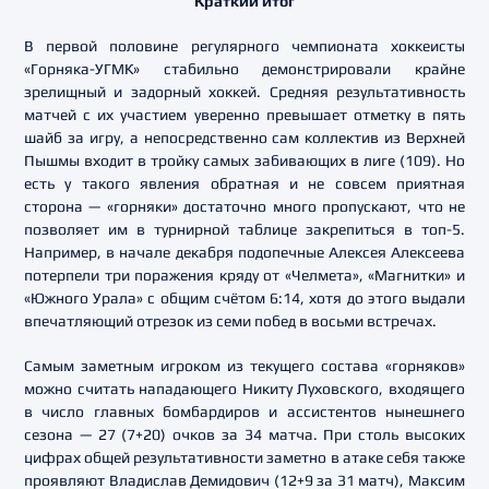
Краткий итог
В первой половине регулярного чемпионата хоккеисты
«Горняка-УГМК» стабильно демонстрировали крайне
зрелищный и задорный хоккей. Средняя результативность
матчей с их участием уверенно превышает отметку в пять
шайб за игру, а непосредственно сам коллектив из Верхней
Пышмы входит в тройку самых забивающих в лиге (109). Но
есть у такого явления обратная и не совсем приятная
сторона — «горняки» достаточно много пропускают, что не
позволяет им в турнирной таблице закрепиться в топ-5.
Например, в начале декабря подопечные Алексея Алексеева
потерпели три поражения кряду от «Челмета», «Магнитки» и
«Южного Урала» с общим счётом 6:14, хотя до этого выдали
впечатляющий отрезок из семи побед в восьми встречах.
Самым заметным игроком из текущего состава «горняков»
можно считать нападающего Никиту Луховского, входящего
в число главных бомбардиров и ассистентов нынешнего
сезона — 27 (7+20) очков за 34 матча. При столь высоких
цифрах общей результативности заметно в атаке себя также
проявляют Владислав Демидович (12+9 за 31 матч), Максим