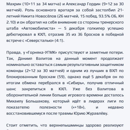
Махрин (10+11 за 34 матча) и Александр Гордин (9+12 за 30
матчей). Роль основного вратаря за собой застолбил 21-
летний Никита Новосёлов (26 матчей, 15 побед, 93.5% ОБ, КН
2.10) и он обратил на себя внимание со стороны тренерского
штаба «Автомобилиста» — 5 декабря голкипер успешно
дебютировал в КХЛ, отразив 35 из 36 бросков в победной
встрече с «Северсталью» (4:1).
Правда, у «Горняка-УГМК» присутствуют и заметные потери.
Так, Даниил Валитов на данный момент продолжает
номинально оставаться самым результативным защитником
команды (2+12 за 30 матчей) и одним из лучших в ВХЛ по
блокированным броскам (59), однако ещё 5 декабря он по
итогам обмена перебрался в «Сибирь», получив отличный
шанс закрепиться в КХЛ. Уже без Валитова в
оборонительной линии больше игрового времени досталось
Михаилу Большакову, который идёт в лидерах лиги по
показателю полезности («+18»), и недавно
восстановившемуся после травмы Юрию Журавлёву.
Стоит отметить, что верхнепышминцы здорово реализуют