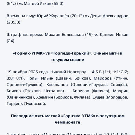
(61.3) vs Матвей Уткин (55.0)
Время на льду: Юрий Журавлёв (20:13) vs Денис Александров
(23:33)
Штрафное время: Михаил Большаков (19) vs Даниил Ильин
(24)
«Горняк-УГМК» vs «Торпедо-Горький». Очный матч в
текущем сезоне
19 ноября 2025 года. Нижний Новгород — 4:5 Б (1:1; 1:1; 2:2;
0:0; 0:1). Голы: Ильин (Шавин, Бочков), Майоров (Уткин,
Орлович-Грудков), Косолапов (Орлович-Грудков, Свищёв),
Бочков (Стеклов, Чефанов) — Борисов (Филяев), Махрин
(Овчинников), Хремкин (Борисов, Филяев), Сущев (Молодцов,
Гордин), Луховской.
Последние пять матчей «Горняка-УГМК» в регулярном
чемпионате
1 декабря, дома. «Магнитка» (Магнитогорск) — 4:2 (1:1; 0:0;