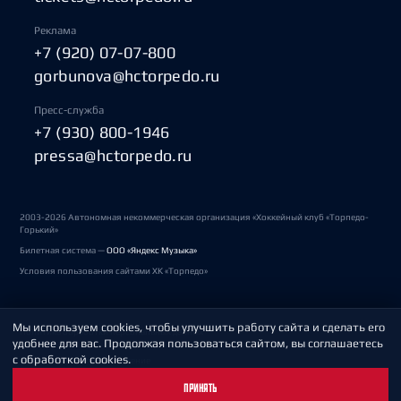
Реклама
+7 (920) 07-07-800
gorbunova@hctorpedo.ru
Пресс-служба
+7 (930) 800-1946
pressa@hctorpedo.ru
2003-2026 Автономная некоммерческая организация «Хоккейный клуб «Торпедо-
Горький»
Билетная система —
ООО «Яндекс Музыка»
Условия пользования сайтами ХК «Торпедо»
Мы используем cookies, чтобы улучшить работу сайта и сделать его
Политика обработки персональных данных
удобнее для вас. Продолжая пользоваться сайтом, вы соглашаетесь
с обработкой cookies.
Пользовательское соглашение
ПРИНЯТЬ
Охрана труда