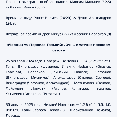
Процент выигранных вбрасываний: Максим Мальцев (52.5)
vs Даниил Ильин (58.7)
Время на льду: Ринат Валиев (24:20) vs Денис Александров
(24:30)
Штрафное время: Андрей Мигур (27) vs Арсений Варлаков (9)
«Челны» vs «Торпедо-Горький». Очные матчи в прошлом
сезоне
25 октября 2024 года. Набережные Челны — 6:4 (2:2; 2:1; 2:1).
Голы: Виноградов (Шумилов, Ильин), Чефанов (Опалев,
Савунов), Варлаков (Глинский, Опалев), Чефанов
(Виноградов, Мисников), Александров (Опалев, Сергеев),
Виноградов (Чефанов, Александров) — Мотыгуллин (Осипов,
Файзуллин), Ляпустин (Агапов, Капитуров), Булатов,
Устимкин (Гаврилов, Ляпустин).
30 января 2025 года. Нижний Новгород — 1:2 Б (0:1; 0:0; 1:0;
0:0; 0:1). Голы: Сергеев (Неволин) — Шарифьянов (Ломако),
Ломако.