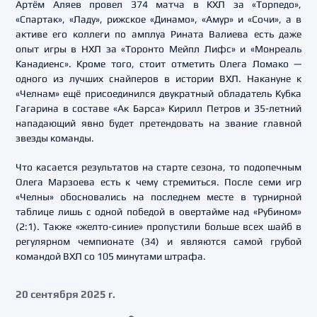
Артём Аляев провел 374 матча в КХЛ за «Торпедо»,
«Спартак», «Ладу», рижское «Динамо», «Амур» и «Сочи», а в
активе его коллеги по амплуа Рината Валиева есть даже
опыт игры в НХЛ за «Торонто Мейпл Лифс» и «Монреаль
Канадиенс». Кроме того, стоит отметить Олега Ломако —
одного из лучших снайперов в истории ВХЛ. Накануне к
«Челнам» ещё присоединился двукратный обладатель Кубка
Гагарина в составе «Ак Барса» Кирилл Петров и 35-летний
нападающий явно будет претендовать на звание главной
звезды команды.
Что касается результатов на старте сезона, то подопечным
Олега Марзоева есть к чему стремиться. После семи игр
«Челны» обосновались на последнем месте в турнирной
таблице лишь с одной победой в овертайме над «Рубином»
(2:1). Также «желто-синие» пропустили больше всех шайб в
регулярном чемпионате (34) и являются самой грубой
командой ВХЛ со 105 минутами штрафа.
20 сентября 2025 г.