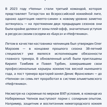
В 2023 году «Челны» стали третьей командой, которая
представляет Татарстан во Всероссийской хоккейной лиге,
однако адаптация «желто-синих» к новому уровню заметно
затянулась — на протяжении двух предыдущих сезонов они
были крайне далеки от зоны плей-офф, значительно уступая
в ресурсах своим соседям из «Барса» и «Нефтяника».
Летом в качестве наставника челнинцев был утвержден Олег
Марзоев — в концовке прошлого сезона 38-летний
специалист уже являлся исполняющим обязанности
главного тренера. В обновленный штаб были приглашены
Кирилл Тамбиев и Павел Турбин, завершившие свои
профессиональные карьеры хоккеистов весной нынешнего
года, а пост тренера вратарей занял Денис Франскевич — до
«Челнов» он семь лет проработал в системе альметьевского
«Нефтяника».
Несмотря на скромные по меркам ВХЛ условия, в команде из
Набережных Челнов выступают парни с солидным опытом.
Например, защитник и воспитанник нижегородского хоккея