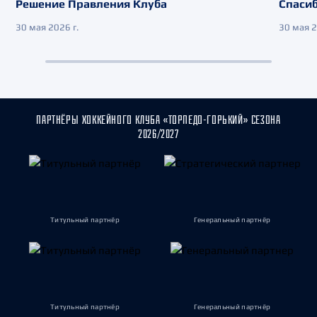
Решение Правления Клуба
Спасиб
30 мая 2026 г.
30 мая 2
ПАРТНЁРЫ ХОККЕЙНОГО КЛУБА «ТОРПЕДО-ГОРЬКИЙ» СЕЗОНА
2026/2027
Титульный партнёр
Генеральный партнёр
Титульный партнёр
Генеральный партнёр