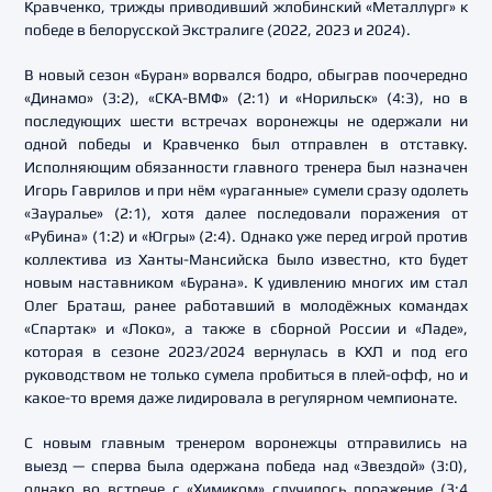
Кравченко, трижды приводивший жлобинский «Металлург» к
победе в белорусской Экстралиге (2022, 2023 и 2024).
В новый сезон «Буран» ворвался бодро, обыграв поочередно
«Динамо» (3:2), «СКА-ВМФ» (2:1) и «Норильск» (4:3), но в
последующих шести встречах воронежцы не одержали ни
одной победы и Кравченко был отправлен в отставку.
Исполняющим обязанности главного тренера был назначен
Игорь Гаврилов и при нём «ураганные» сумели сразу одолеть
«Зауралье» (2:1), хотя далее последовали поражения от
«Рубина» (1:2) и «Югры» (2:4). Однако уже перед игрой против
коллектива из Ханты-Мансийска было известно, кто будет
новым наставником «Бурана». К удивлению многих им стал
Олег Браташ, ранее работавший в молодёжных командах
«Спартак» и «Локо», а также в сборной России и «Ладе»,
которая в сезоне 2023/2024 вернулась в КХЛ и под его
руководством не только сумела пробиться в плей-офф, но и
какое-то время даже лидировала в регулярном чемпионате.
С новым главным тренером воронежцы отправились на
выезд — сперва была одержана победа над «Звездой» (3:0),
однако во встрече с «Химиком» случилось поражение (3:4