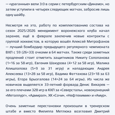
— «ураганные» вели 3:0 в серии с петербургским «Динамо», но
затем уступили в четырех следующих матчах, забросив лишь
одну шайбу.
Несмотря на это, работу по комплектованию состава на
сезон 2025/2026 менеджмент воронежского клуба начал
заранее, ещё в феврале заключив новые контракты с
группой хоккеистов, в которую вошёл Алексей Митрофанов
— лучший бомбардир предыдущего регулярного чемпионата
ВХЛ с 59 (26+33) очками в 64 матчах. Также среди заметных
продлений стоит отметить защитников Никиту Солопанова
(1+16 за 58 игр), Евгения Шакурова (4+12 за 58 игр), Малика
Алишлалова (5+9 за 31 игру) и нападающих Андрея
Алексеева (13+28 за 58 игр), Вадима Фаттахова (23+18 за 63
игры), Егора Брызгалова (14+24 за 64 игры). Из числа же
новичков выделяется 33-летний форвард Денис Вихарев —
за его плечами 328 игр в КХЛ за «Северсталь», новокузнецкий
«Металлург», «Адмирал», ХК «Сочи», «Нефтехимик» и «Амур».
Очень заметные перестановки произошли в тренерском
штабе и вместо Филиппа Метлюка возглавил Дмитрий