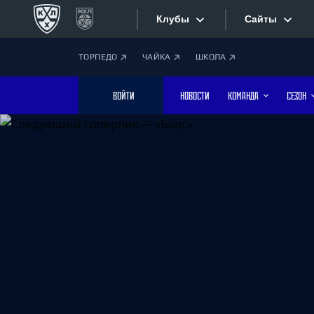
Клубы
Сайты
ТОРПЕДО
ЧАЙКА
ШКОЛА
Конференция «Запад»
Сайты
ВОЙТИ
НОВОСТИ
КОМАНДА
СЕЗОН
Дивизион Боброва
Лада
Видеотран
СКА
Хайлайты
Спартак
Торпедо
Текстовые
ХК Сочи
Интернет-
Дивизион Тарасова
Фотобанк
Динамо Мн
Динамо М
Приложе