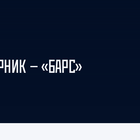
Амур
Барыс
Салават Юлаев
Сибирь
НИК — «БАРС»