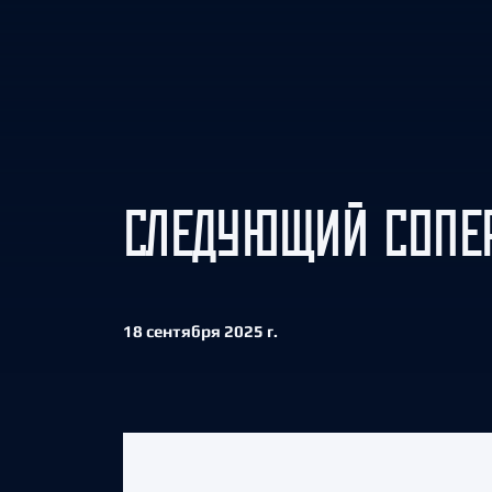
Локомотив
Северсталь
ЦСКА
Шанхайские Драконы
СЛЕДУЮЩИЙ СОПЕР
18 сентября 2025 г.