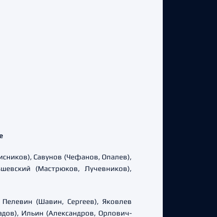
е
 Мисников), Савунов (Чефанов, Опалев),
шевский (Мастрюков, Лучевников),
, Пелевин (Шавин, Сергеев), Яковлев
адов), Ильин (Александров, Орлович-