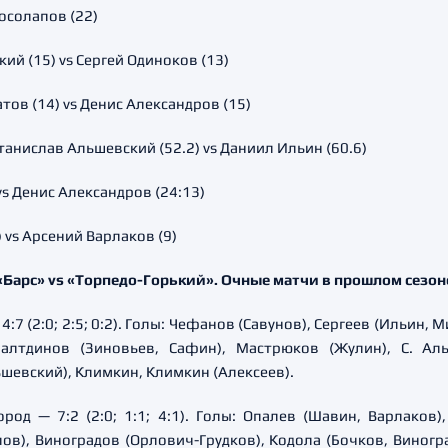
Косолапов (22)
й (15) vs Сергей Одиноков (13)
ов (14) vs Денис Александров (15)
анислав Альшевский (52.2) vs Даниил Ильин (60.6)
vs Денис Александров (24:13)
vs Арсений Варлаков (9)
«Барс» vs «Торпедо-Горький». Очные матчи в прошлом сезон
:7 (2:0; 2:5; 0:2). Голы: Чефанов (Савунов), Сергеев (Ильин,
алтдинов (Зиновьев, Сафин), Мастрюков (Жулин), С. Аль
шевский), Климкин, Климкин (Алексеев).
од — 7:2 (2:0; 1:1; 4:1). Голы: Опалев (Шавин, Варлаков)
лов), Виноградов (Орлович-Грудков), Кодола (Бочков, Виногр