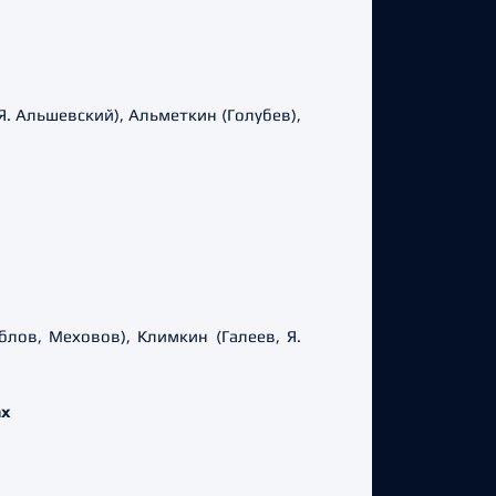
в, Я. Альшевский), Альметкин (Голубев),
аблов, Меховов), Климкин (Галеев, Я.
ах