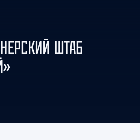
Амур
Барыс
Салават Юлаев
Сибирь
НЕРСКИЙ ШТАБ
Й»