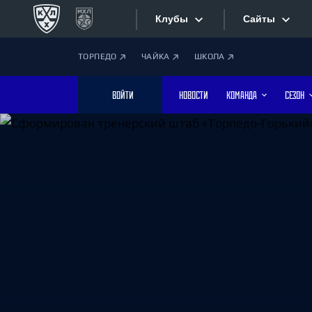
Клубы
Сайты
ТОРПЕДО
ЧАЙКА
ШКОЛА
Конференция «Запад»
Сайты
ВОЙТИ
НОВОСТИ
КОМАНДА
СЕЗОН
Дивизион Боброва
Лада
Видеотран
СКА
Хайлайты
Спартак
Торпедо
Текстовые
ХК Сочи
Интернет-
Дивизион Тарасова
Фотобанк
Динамо Мн
Динамо М
Приложе