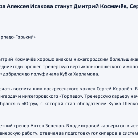
а Алексея Исакова станут Дмитрий Космачёв, Сер
итрий Космачёв хорошо знаком нижегородским болельщикам
следние годы прошел тренерскую вертикаль юношеского и мол
й» добрался до полуфинала Кубка Харламова.
чать воспитанник воскресенского хоккея Сергей Королёв. В
ангарда» и нижегородского «Торпедо». Тренерскую карьеру нача
брался в «Югру», с которой стал обладателем Кубка Шелк
тний тренер Антон Зеленов. В ходе игровой карьеры он высту
тренерскую работу, отвечая за подготовку голкиперов в систем